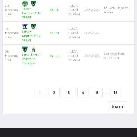
20.
1. LIGA
TATRAN Handball
Tatran
februára
38 - 36
STARŠÍ
2025/2026
Aréna
Prešov-MHC
2026
DORAST
ŠTART
14.
1. LIGA
MHáK
februára
33 - 41
STARŠÍ
2025/2026
Martin-MHC
2026
DORAST
ŠTART
08.
1. LIGA
Športová hala
MHC ŠTART-
februára
34 - 34
STARŠÍ
2025/2026
Milénium
Zemplín
2026
DORAST
Trebišov
…
1
2
3
4
5
13
ĎALEJ