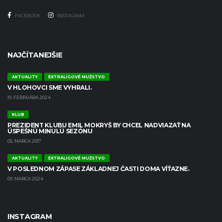
FACEBOOK
INSTAGRAM
NAJČÍTANEJŠIE
AKTUALITY
EXTRALIGOVÉ MUŽSTVO
V HLOHOVCI SME VYHRALI.
19. FEBRUÁRA 2024
KLUB
PREZIDENT KLUBU EMIL MOKRYŠ BY CHCEL NADVIAZAŤ NA
ÚSPEŠNÚ MINULÚ SEZÓNU
05. MARCA 2017
AKTUALITY
EXTRALIGOVÉ MUŽSTVO
V POSLEDNOM ZÁPASE ZÁKLADNEJ ČASTI DOMA VÍŤAZNE.
09. MARCA 2024
INSTAGRAM