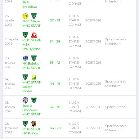
2026
Milénium
ŠKP
DORAST
Bratislava
26.
1. LIGA
apríla
20 - 51
STARŠÍ
2025/2026
SMF Žilina-
2026
DORAST
MHC ŠTART
1. LIGA
11. apríla
Športová hala
MHC ŠTART-
34 - 28
STARŠÍ
2025/2026
2026
Milénium
MŠK
DORAST
Pov.Bystrica
28.
1. LIGA
marca
36 - 42
STARŠÍ
2025/2026
HK Bojnice-
2026
DORAST
MHC ŠTART
14.
1. LIGA
Športová hala
MHC ŠTART-
marca
44 - 18
STARŠÍ
2025/2026
Milénium
Slovan
2026
DORAST
Modra
05.
1. LIGA
Sporta
marca
37 - 36
STARŠÍ
2025/2026
Sporta Aréna
Hlohovec-
2026
DORAST
MHC ŠTART
28.
1. LIGA
Športová hala
februára
46 - 29
STARŠÍ
2025/2026
MHC ŠTART-
Milénium
2026
DORAST
HK Košice