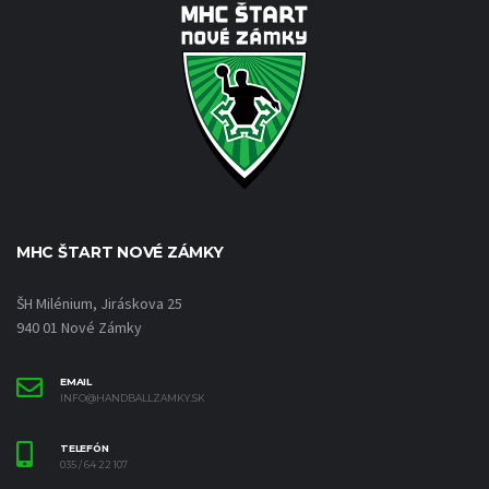
MHC ŠTART NOVÉ ZÁMKY
ŠH Milénium, Jiráskova 25
940 01 Nové Zámky
EMAIL
INFO@HANDBALLZAMKY.SK
TELEFÓN
035 / 64 22 107