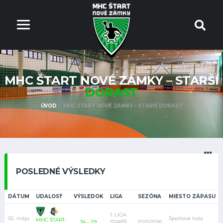
MHC ŠTART NOVÉ ZÁMKY – STARŠÍ
DORAST
ÚVOD
MHC ŠTART NOVÉ ZÁMKY – STARŠÍ DORAST
POSLEDNÉ VÝSLEDKY
DÁTUM
UDALOSŤ
VÝSLEDOK
LIGA
SEZÓNA
MIESTO ZÁPASU
1. LIGA
02. mája
Športová hala
MHC ŠTART-
34 - 29
STARŠÍ
2025/2026