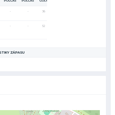
POLČAS
POLČAS
GÓLY
-
-
36
-
-
52
STIKY ZÁPASU