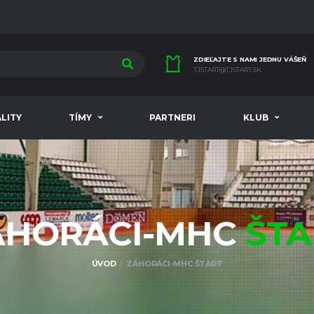
ZDIEĽAJTE S NAMI JEDNU VÁŠEŇ
TJSTART@TJSTART.SK
LITY
TÍMY
PARTNERI
KLUB
ÁHORÁCI-MHC
ŠTA
ÚVOD
ZÁHORÁCI-MHC ŠTART