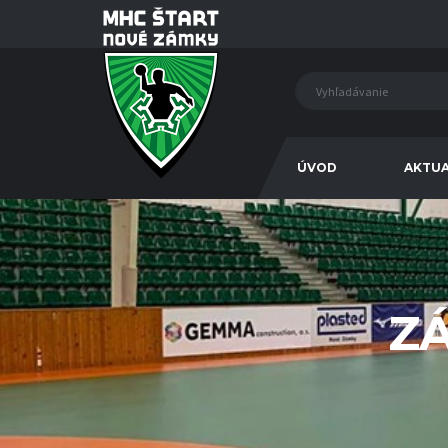
ÚVOD
AKTUA
Z