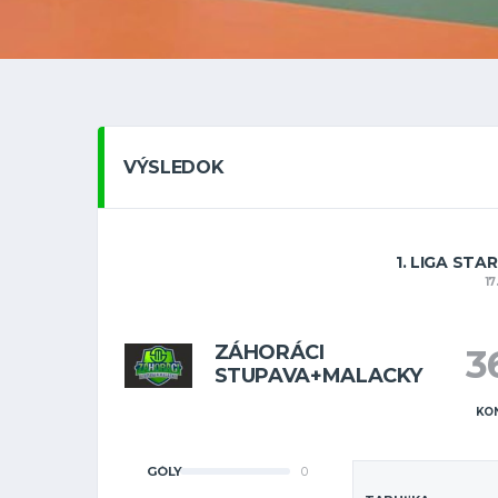
VÝSLEDOK
1. LIGA STA
1
ZÁHORÁCI
3
STUPAVA+MALACKY
KO
GÓLY
0