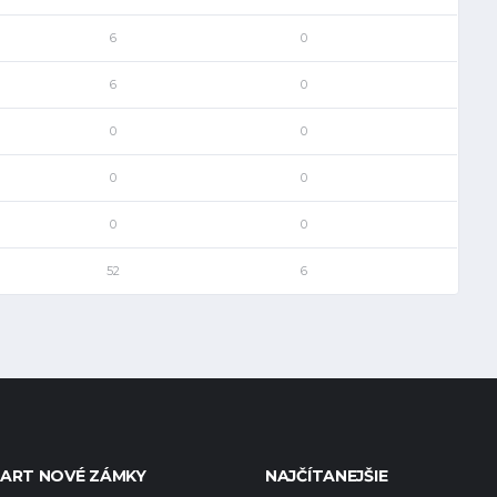
6
0
6
0
0
0
0
0
0
0
52
6
ART NOVÉ ZÁMKY
NAJČÍTANEJŠIE