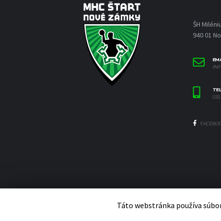
ŠH Miléni
940 01 N
EMA
IN
TE
035 
FACEBO
Táto webstránka používa súbor
Copyright 2020 MHC ŠTART Nové Zámky | Website created by