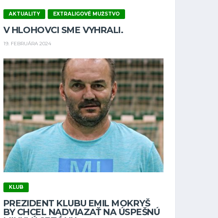
AKTUALITY
EXTRALIGOVÉ MUŽSTVO
V HLOHOVCI SME VYHRALI.
19. FEBRUÁRA 2024
KLUB
PREZIDENT KLUBU EMIL MOKRYŠ
BY CHCEL NADVIAZAŤ NA ÚSPEŠNÚ