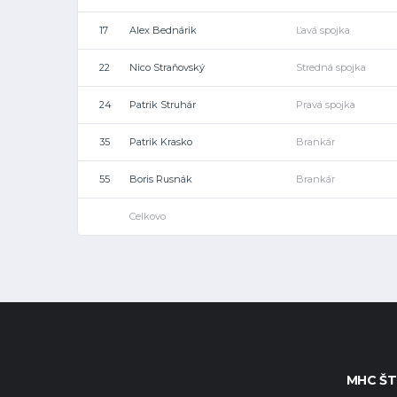
17
Alex Bednárik
Ľavá spojka
22
Nico Straňovský
Stredná spojka
24
Patrik Struhár
Pravá spojka
35
Patrik Krasko
Brankár
55
Boris Rusnák
Brankár
Celkovo
MHC ŠT