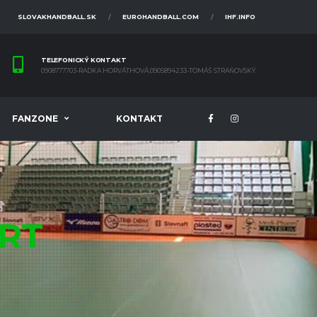
SLOVAKHANDBALL.SK
EUROHANDBALL.COM
IHF.INFO
TELEFONICKÝ KONTAKT
0908777703-RADKA HORVÁTHOVÁ,0905894233-TOMÁŠ STRAŇOVSKÝ
FANZONE
KONTAKT
RT