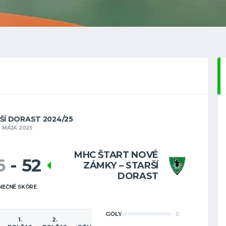
RŠÍ DORAST 2024/25
7. MÁJA 2025
MHC ŠTART NOVÉ
6
-
52
ZÁMKY – STARŠÍ
DORAST
NEČNÉ SKÓRE
GÓLY
0
1.
2.