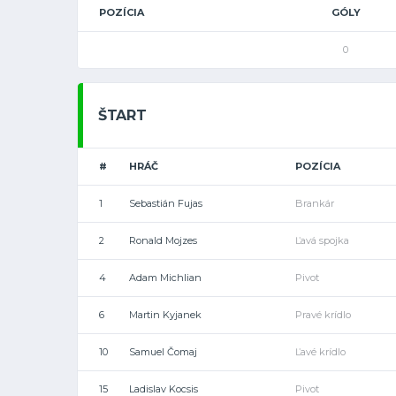
POZÍCIA
GÓLY
0
ŠTART
#
HRÁČ
POZÍCIA
1
Sebastián Fujas
Brankár
2
Ronald Mojzes
Ľavá spojka
4
Adam Michlian
Pivot
6
Martin Kyjanek
Pravé krídlo
10
Samuel Čomaj
Ľavé krídlo
15
Ladislav Kocsis
Pivot