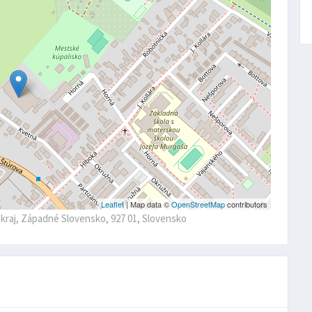
Leaflet
| Map data ©
OpenStreetMap
contributors
y kraj, Západné Slovensko, 927 01, Slovensko