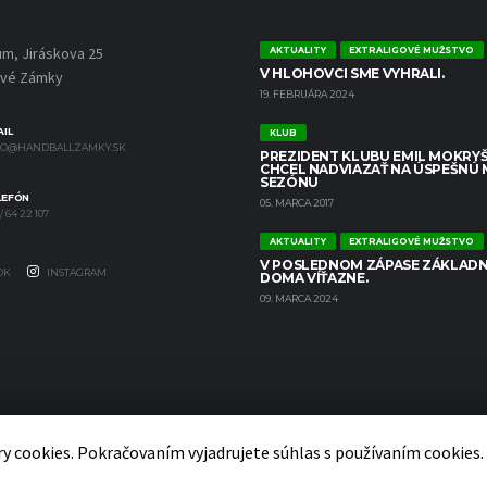
um, Jiráskova 25
AKTUALITY
EXTRALIGOVÉ MUŽSTVO
V HLOHOVCI SME VYHRALI.
ové Zámky
19. FEBRUÁRA 2024
IL
KLUB
FO@HANDBALLZAMKY.SK
PREZIDENT KLUBU EMIL MOKRYŠ
CHCEL NADVIAZAŤ NA ÚSPEŠNÚ
SEZÓNU
LEFÓN
05. MARCA 2017
/ 64 22 107
AKTUALITY
EXTRALIGOVÉ MUŽSTVO
V POSLEDNOM ZÁPASE ZÁKLADN
OK
INSTAGRAM
DOMA VÍŤAZNE.
09. MARCA 2024
y cookies. Pokračovaním vyjadrujete súhlas s používaním cookies.
Let's Consult