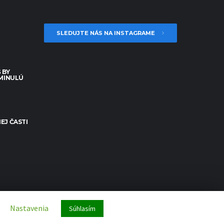
SLEDUJTE NÁS NA INSTAGRAME
 BY
 MINULÚ
EJ ČASTI
Nastavenia
Súhlasím