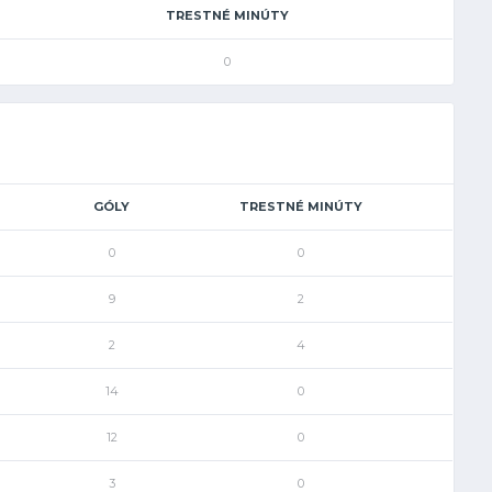
TRESTNÉ MINÚTY
0
GÓLY
TRESTNÉ MINÚTY
0
0
9
2
2
4
14
0
12
0
3
0