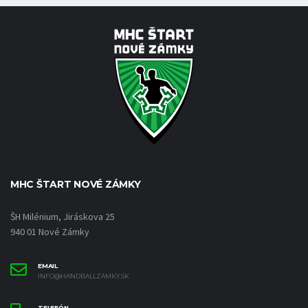
MHC ŠTART NOVÉ ZÁMKY
ŠH Milénium, Jiráskova 25
940 01 Nové Zámky
EMAIL
INFO@HANDBALLZAMKY.SK
TELEFÓN