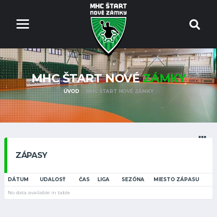
MHC ŠTART NOVÉ
ZÁMKY
ÚVOD
MHC ŠTART NOVÉ ZÁMKY
ZÁPASY
DÁTUM
UDALOSŤ
ČAS
LIGA
SEZÓNA
MIESTO ZÁPASU
No data available in table