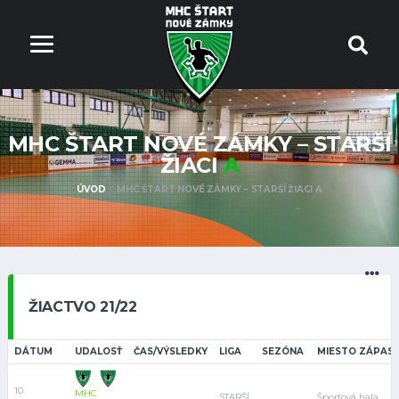
MHC ŠTART NOVÉ ZÁMKY – STARŠÍ
ŽIACI
A
ÚVOD
MHC ŠTART NOVÉ ZÁMKY – STARŠÍ ŽIACI A
ŽIACTVO 21/22
DÁTUM
UDALOSŤ
ČAS/VÝSLEDKY
LIGA
SEZÓNA
MIESTO ZÁPAS
10.
MHC
STARŠÍ
Športová hala