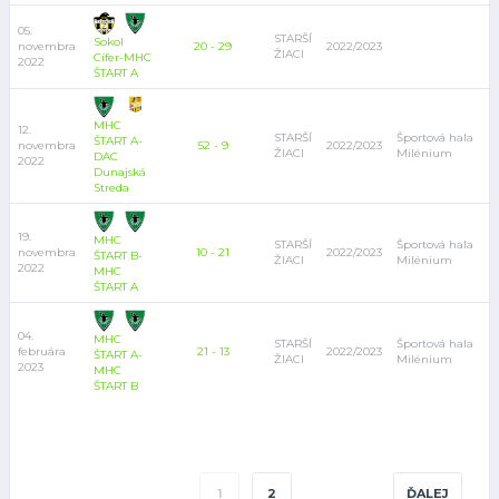
05.
STARŠÍ
Sokol
novembra
20 - 29
2022/2023
ŽIACI
Cífer-MHC
2022
ŠTART A
MHC
12.
STARŠÍ
Športová hala
ŠTART A-
novembra
52 - 9
2022/2023
ŽIACI
Milénium
DAC
2022
Dunajská
Streda
19.
MHC
STARŠÍ
Športová hala
novembra
10 - 21
2022/2023
ŠTART B-
ŽIACI
Milénium
2022
MHC
ŠTART A
04.
MHC
STARŠÍ
Športová hala
februára
21 - 13
2022/2023
ŠTART A-
ŽIACI
Milénium
2023
MHC
ŠTART B
1
2
ĎALEJ