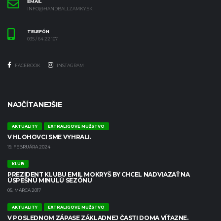
EMAIL
INFO@HANDBALLZAMKY.SK
TELEFÓN
035 / 64 22 107
FACEBOOK
INSTAGRAM
NAJČÍTANEJŠIE
AKTUALITY
EXTRALIGOVÉ MUŽSTVO
V HLOHOVCI SME VYHRALI.
19. FEBRUÁRA 2024
KLUB
PREZIDENT KLUBU EMIL MOKRYŠ BY CHCEL NADVIAZAŤ NA
ÚSPEŠNÚ MINULÚ SEZÓNU
05. MARCA 2017
AKTUALITY
EXTRALIGOVÉ MUŽSTVO
V POSLEDNOM ZÁPASE ZÁKLADNEJ ČASTI DOMA VÍŤAZNE.