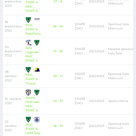
septembra
27 - 8
2022/2023
ŠTART A-
ŽIACI
Milénium
2022
MHC
ŠTART B
18.
STARŠÍ
Športová hala
MHC
septembra
48 - 40
2022/2023
ŽIACI
Milénium
ŠTART A-
2022
Topoľčany
24.
Šaľa
STARŠÍ
Mestská športová
septembra
25 - 36
2022/2023
Legends-
ŽIACI
hala Šaľa
2022
MHC
ŠTART A
08.
STARŠÍ
Športová hala
MHC
októbra
39 - 17
2022/2023
ŽIACI
Milénium
ŠTART A-
2022
Trnava
Sporta
16. októbra
STARŠÍ
20 - 37
2022/2023
Sporta Aréna
Hlohovec-
2022
ŽIACI
MHC
ŠTART A
22.
STARŠÍ
Športová hala
MHC
októbra
36 - 19
2022/2023
ŽIACI
Milénium
ŠTART A-
2022
HKM Šaľa