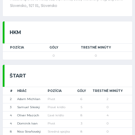
Slovensko, 927 01, Slovensko
HKM
POZÍCIA
GÓLY
TRESTNÉ MINÚTY
0
0
ŠTART
#
HRÁČ
POZÍCIA
GÓLY
TRESTNÉ MINÚTY
2
Adam Michlian
Pivot
6
2
3
Samuel Sileský
Pravé krídlo
5
0
4
Oliver Mazúch
Ľavé krídlo
8
4
4
Dominik Ivan
Pivot
3
0
8
Nico Straňovský
Stredná spojka
8
0