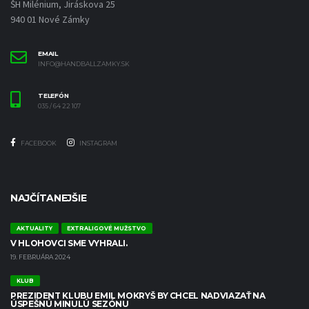
ŠH Milénium, Jiráskova 25
940 01 Nové Zámky
EMAIL
INFO@HANDBALLZAMKY.SK
TELEFÓN
035 / 64 22 107
FACEBOOK
INSTAGRAM
NAJČÍTANEJŠIE
AKTUALITY
EXTRALIGOVÉ MUŽSTVO
V HLOHOVCI SME VYHRALI.
19. FEBRUÁRA 2024
KLUB
PREZIDENT KLUBU EMIL MOKRYŠ BY CHCEL NADVIAZAŤ NA
ÚSPEŠNÚ MINULÚ SEZÓNU