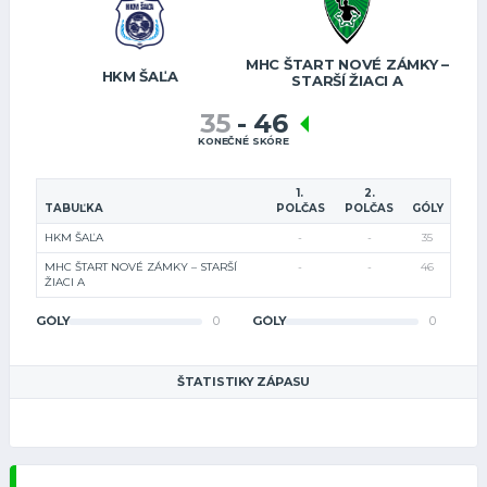
MHC ŠTART NOVÉ ZÁMKY –
HKM ŠAĽA
STARŠÍ ŽIACI A
35
-
46
KONEČNÉ SKÓRE
1.
2.
TABUĽKA
POLČAS
POLČAS
GÓLY
HKM ŠAĽA
-
-
35
MHC ŠTART NOVÉ ZÁMKY – STARŠÍ
-
-
46
ŽIACI A
GÓLY
0
GÓLY
0
ŠTATISTIKY ZÁPASU