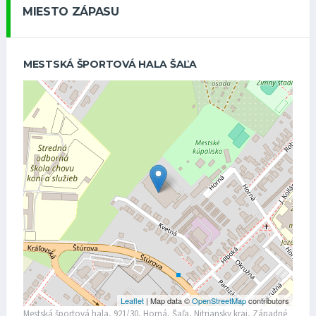
MIESTO ZÁPASU
MESTSKÁ ŠPORTOVÁ HALA ŠAĽA
Leaflet
| Map data ©
OpenStreetMap
contributors
Mestská športová hala, 921/30, Horná, Šaľa, Nitriansky kraj, Západné