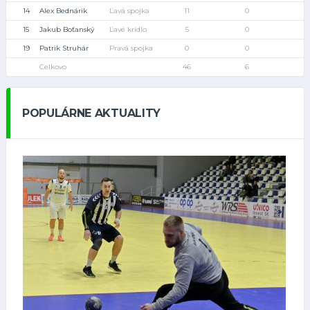
14
Alex Bednárik
Ľavá spojka
11
0
15
Jakub Boťanský
Ľavé krídlo
5
0
19
Patrik Struhár
Pravá spojka
0
0
Celkovo
46
6
POPULÁRNE AKTUALITY