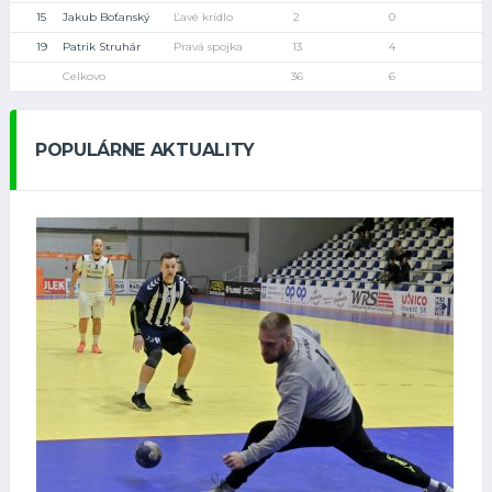
15
Jakub Boťanský
Ľavé krídlo
2
0
19
Patrik Struhár
Pravá spojka
13
4
Celkovo
36
6
POPULÁRNE AKTUALITY