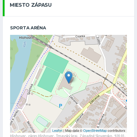
MIESTO ZÁPASU
SPORTA ARÉNA
Leaflet
| Map data ©
OpenStreetMap
contributors
Hlohovec, okres Hlohovec, Trnavský kraj, Západné Slovensko, 920 01,