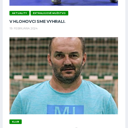
AKTUALITY
EXTRALIGOVÉ MUŽSTVO
V HLOHOVCI SME VYHRALI.
19. FEBRUÁRA 2024
KLUB