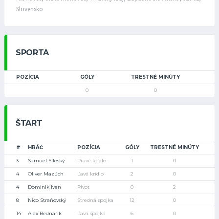
Slovensko
SPORTA
POZÍCIA
GÓLY
TRESTNÉ MINÚTY
0
0
ŠTART
#
HRÁČ
POZÍCIA
GÓLY
TRESTNÉ MINÚTY
3
Samuel Sileský
Pravé krídlo
1
0
4
Oliver Mazúch
Ľavé krídlo
2
0
4
Dominik Ivan
Pivot
0
2
8
Nico Straňovský
Stredná spojka
12
0
14
Alex Bednárik
Ľavá spojka
6
0