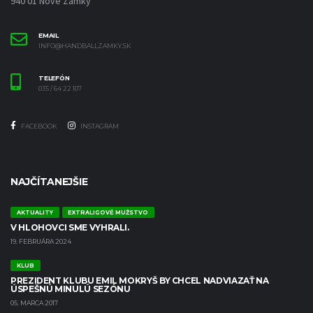
940 01 Nové Zámky
EMAIL
INFO@HANDBALLZAMKY.SK
TELEFÓN
035 / 64 22 107
FACEBOOK
INSTAGRAM
NAJČÍTANEJŠIE
AKTUALITY
EXTRALIGOVÉ MUŽSTVO
V HLOHOVCI SME VYHRALI.
19. FEBRUÁRA 2024
KLUB
PREZIDENT KLUBU EMIL MOKRYŠ BY CHCEL NADVIAZAŤ NA
ÚSPEŠNÚ MINULÚ SEZÓNU
05. MARCA 2017