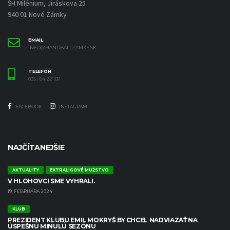
ŠH Milénium, Jiráskova 25
940 01 Nové Zámky
EMAIL
INFO@HANDBALLZAMKY.SK
TELEFÓN
035 / 64 22 107
FACEBOOK
INSTAGRAM
NAJČÍTANEJŠIE
AKTUALITY
EXTRALIGOVÉ MUŽSTVO
V HLOHOVCI SME VYHRALI.
19. FEBRUÁRA 2024
KLUB
PREZIDENT KLUBU EMIL MOKRYŠ BY CHCEL NADVIAZAŤ NA
ÚSPEŠNÚ MINULÚ SEZÓNU