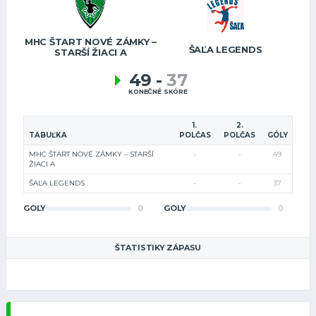
MHC ŠTART NOVÉ ZÁMKY –
ŠAĽA LEGENDS
STARŠÍ ŽIACI A
49
-
37
KONEČNÉ SKÓRE
1.
2.
TABUĽKA
POLČAS
POLČAS
GÓLY
MHC ŠTART NOVÉ ZÁMKY – STARŠÍ
-
-
49
ŽIACI A
ŠAĽA LEGENDS
-
-
37
GÓLY
0
GÓLY
0
ŠTATISTIKY ZÁPASU