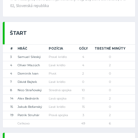
02, Slovenská republika
ŠTART
#
HRÁČ
POZÍCIA
GÓLY
TRESTNÉ MINÚTY
3
Samuel Sileský
Pravé krídlo
4
0
4
Oliver Mazúch
Ľavé krídlo
4
2
4
Dominik Ivan
Pivot
2
0
7
Dávid Bajtek
Ľavé krídlo
0
0
8
Nico Straňovský
Stredná spojka
10
0
14
Alex Bednárik
Ľavá spojka
11
2
15
Jakub Boťanský
Ľavé krídlo
15
0
19
Patrik Struhár
Pravá spojka
3
2
Celkovo
49
6