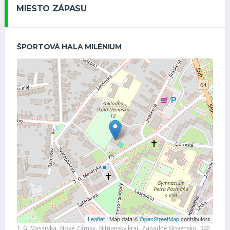
MIESTO ZÁPASU
ŠPORTOVÁ HALA MILÉNIUM
Leaflet
| Map data ©
OpenStreetMap
contributors
T. G. Masaryka, Nové Zámky, Nitriansky kraj, Západné Slovensko, 940