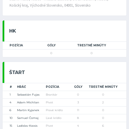
Košický kraj, Východné Slovensko, 04001, Slovensko
HK
POZÍCIA
GÓLY
TRESTNÉ MINÚTY
0
0
ŠTART
#
HRÁČ
POZÍCIA
GÓLY
TRESTNÉ MINÚTY
1
Sebastián Fujas
Brankár
0
0
4
Adam Michlian
Pivot
3
2
6
Martin Kyjanek
Pravé krídlo
11
0
10
Samuel Čomaj
Ľavé krídlo
8
0
15
Ladislav Kocsis
Pivot
4
6