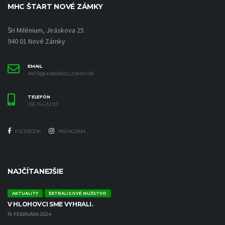
MHC ŠTART NOVÉ ZÁMKY
ŠH Milénium, Jiráskova 25
940 01 Nové Zámky
EMAIL
INFO@HANDBALLZAMKY.SK
TELEFÓN
035 / 64 22 107
FACEBOOK
INSTAGRAM
NAJČÍTANEJŠIE
AKTUALITY
EXTRALIGOVÉ MUŽSTVO
V HLOHOVCI SME VYHRALI.
19. FEBRUÁRA 2024