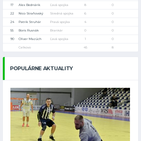
17
Alex Bednárik
Ľavá spojka
8
0
22
Nico Straňovský
Stredná spojka
6
0
24
Patrik Struhár
Pravá spojka
4
0
55
Boris Rusnák
Brankár
0
0
90
Oliver Mazúch
Ľavá spojka
1
0
Celkovo
45
8
POPULÁRNE AKTUALITY