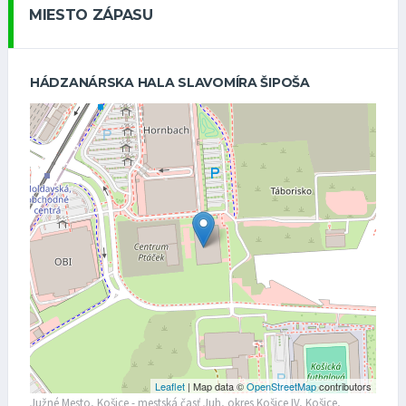
MIESTO ZÁPASU
HÁDZANÁRSKA HALA SLAVOMÍRA ŠIPOŠA
Leaflet
| Map data ©
OpenStreetMap
contributors
Južné Mesto, Košice - mestská časť Juh, okres Košice IV, Košice,