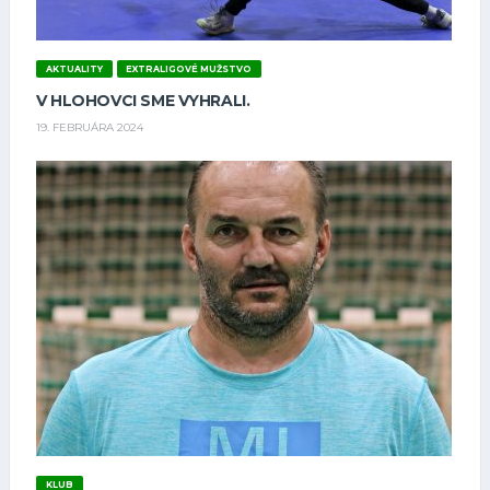
AKTUALITY
EXTRALIGOVÉ MUŽSTVO
V HLOHOVCI SME VYHRALI.
19. FEBRUÁRA 2024
KLUB