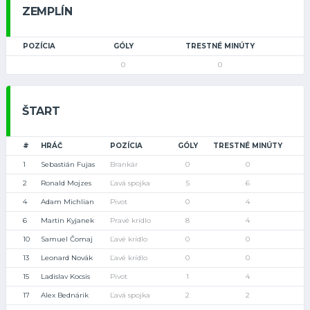
ZEMPLÍN
POZÍCIA
GÓLY
TRESTNÉ MINÚTY
0
0
ŠTART
#
HRÁČ
POZÍCIA
GÓLY
TRESTNÉ MINÚTY
1
Sebastián Fujas
Brankár
0
0
2
Ronald Mojzes
Ľavá spojka
5
6
4
Adam Michlian
Pivot
0
4
6
Martin Kyjanek
Pravé krídlo
8
4
10
Samuel Čomaj
Ľavé krídlo
0
0
13
Leonard Novák
Ľavé krídlo
0
0
15
Ladislav Kocsis
Pivot
1
4
17
Alex Bednárik
Ľavá spojka
2
2