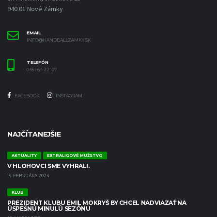
940 01 Nové Zámky
EMAIL
INFO@HANDBALLZAMKY.SK
TELEFÓN
035 / 64 22 107
FACEBOOK
INSTAGRAM
NAJČÍTANEJŠIE
AKTUALITY
EXTRALIGOVÉ MUŽSTVO
V HLOHOVCI SME VYHRALI.
19. FEBRUÁRA 2024
KLUB
PREZIDENT KLUBU EMIL MOKRYŠ BY CHCEL NADVIAZAŤ NA
ÚSPEŠNÚ MINULÚ SEZÓNU