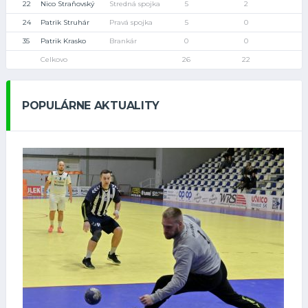
22
Nico Straňovský
Stredná spojka
5
2
24
Patrik Struhár
Pravá spojka
5
0
35
Patrik Krasko
Brankár
0
0
Celkovo
26
22
POPULÁRNE AKTUALITY