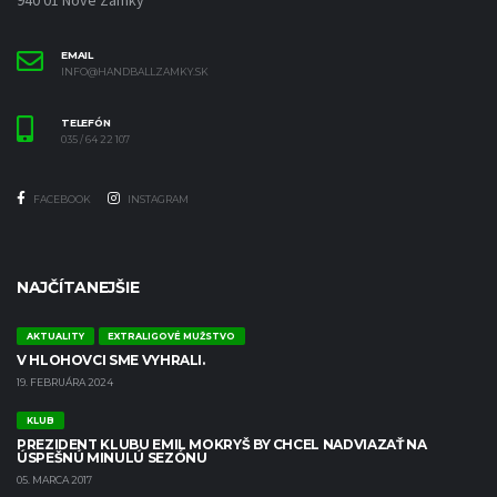
940 01 Nové Zámky
EMAIL
INFO@HANDBALLZAMKY.SK
TELEFÓN
035 / 64 22 107
FACEBOOK
INSTAGRAM
NAJČÍTANEJŠIE
AKTUALITY
EXTRALIGOVÉ MUŽSTVO
V HLOHOVCI SME VYHRALI.
19. FEBRUÁRA 2024
KLUB
PREZIDENT KLUBU EMIL MOKRYŠ BY CHCEL NADVIAZAŤ NA
ÚSPEŠNÚ MINULÚ SEZÓNU
05. MARCA 2017