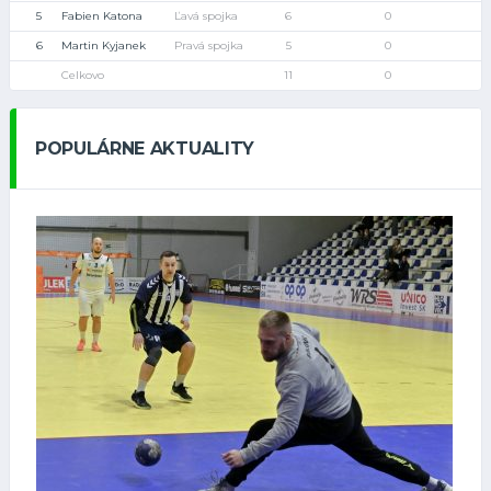
5
Fabien Katona
Ľavá spojka
6
0
6
Martin Kyjanek
Pravá spojka
5
0
Celkovo
11
0
POPULÁRNE AKTUALITY