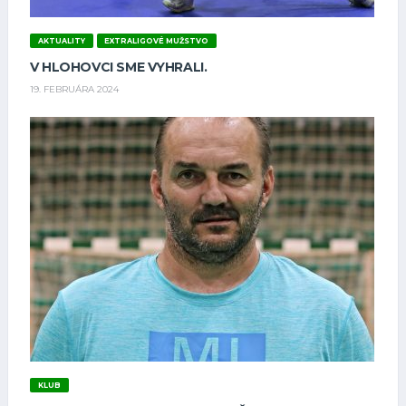
AKTUALITY
EXTRALIGOVÉ MUŽSTVO
V HLOHOVCI SME VYHRALI.
19. FEBRUÁRA 2024
KLUB