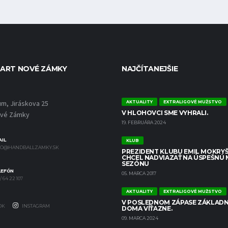
ART NOVÉ ZÁMKY
NAJČÍTANEJŠIE
um, Jiráskova 25
AKTUALITY
EXTRALIGOVÉ MUŽSTVO
V HLOHOVCI SME VYHRALI.
ové Zámky
19. FEBRUÁRA 2024
IL
KLUB
FO@HANDBALLZAMKY.SK
PREZIDENT KLUBU EMIL MOKRYŠ
CHCEL NADVIAZAŤ NA ÚSPEŠNÚ
SEZÓNU
LEFÓN
05. MARCA 2017
/ 64 22 107
AKTUALITY
EXTRALIGOVÉ MUŽSTVO
V POSLEDNOM ZÁPASE ZÁKLADN
OK
INSTAGRAM
DOMA VÍŤAZNE.
09. MARCA 2024