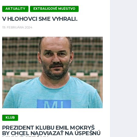
AKTUALITY
EXTRALIGOVÉ MUŽSTVO
V HLOHOVCI SME VYHRALI.
19. FEBRUÁRA 2024
KLUB
PREZIDENT KLUBU EMIL MOKRYŠ
BY CHCEL NADVIAZAŤ NA ÚSPEŠNÚ