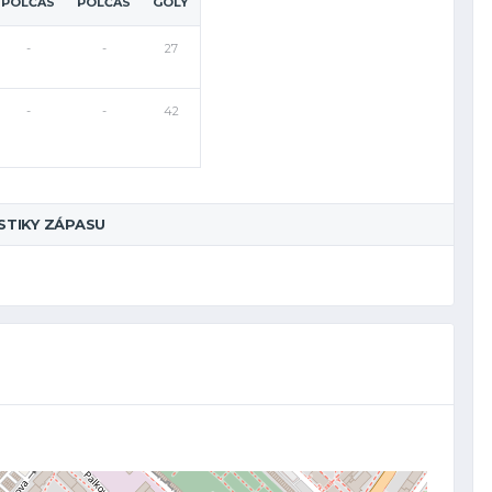
POLČAS
POLČAS
GÓLY
-
-
27
-
-
42
STIKY ZÁPASU