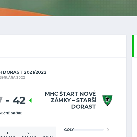
ŠÍ DORAST 2021/2022
FEBRUÁRA 2022
MHC ŠTART NOVÉ
7
-
42
ZÁMKY – STARŠÍ
DORAST
NEČNÉ SKÓRE
GÓLY
0
1.
2.