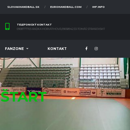
SLOVAKHANDBALL.SK
EUROHANDBALL.COM
IHF.INFO
TELEFONICKÝ KONTAKT
0908777703-RADKA HORVÁTHOVÁ,0905894233-TOMÁŠ STRAŇOVSKÝ
FANZONE
KONTAKT
C
ŠTART