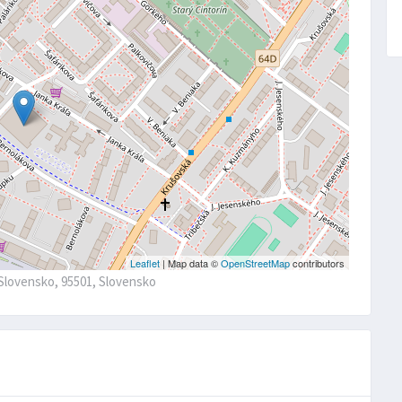
Leaflet
| Map data ©
OpenStreetMap
contributors
 Slovensko, 95501, Slovensko