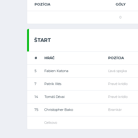
POZÍCIA
GÓLY
0
ŠTART
#
HRÁČ
POZÍCIA
5
Fabien Katona
Ľavá spojka
7
Patrik Illés
Pravé krídlo
14
Tomáš Dévai
Pravé krídlo
75
Christopher Bako
Brankár
Celkovo