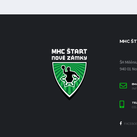
MHC ŠT
ŠH Miléni
940 01 N
EMA
IN
TE
035 
FACEBO