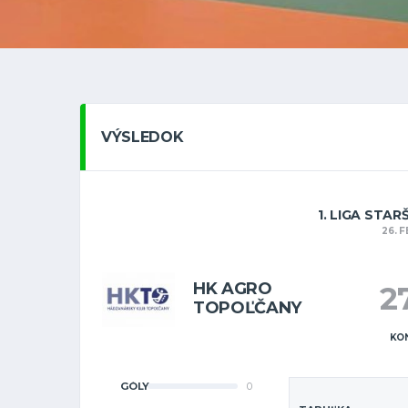
VÝSLEDOK
1. LIGA STAR
26. 
HK AGRO
2
TOPOĽČANY
KO
GÓLY
0