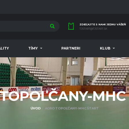
ZDIEĽAJTE S NAMI JEDNU VÁŠEŇ
TJSTART@TJSTART.SK
LITY
TÍMY
PARTNERI
KLUB
 TOPOĽČANY-MH
ÚVOD
AGRO TOPOĽČANY-MHC ŠTART