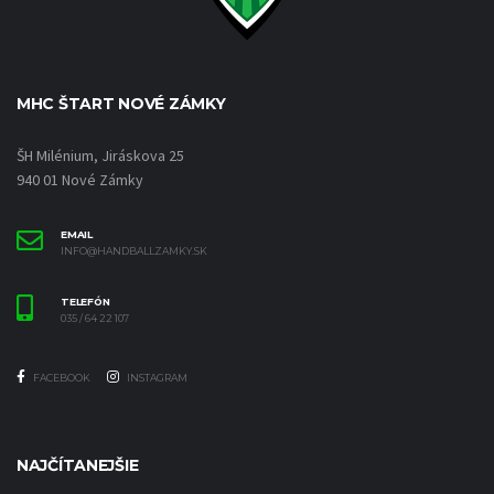
MHC ŠTART NOVÉ ZÁMKY
ŠH Milénium, Jiráskova 25
940 01 Nové Zámky
EMAIL
INFO@HANDBALLZAMKY.SK
TELEFÓN
035 / 64 22 107
FACEBOOK
INSTAGRAM
NAJČÍTANEJŠIE