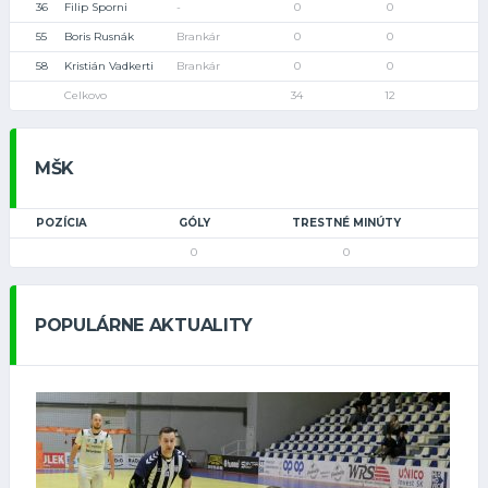
36
Filip Sporni
-
0
0
55
Boris Rusnák
Brankár
0
0
58
Kristián Vadkerti
Brankár
0
0
Celkovo
34
12
MŠK
POZÍCIA
GÓLY
TRESTNÉ MINÚTY
0
0
POPULÁRNE AKTUALITY