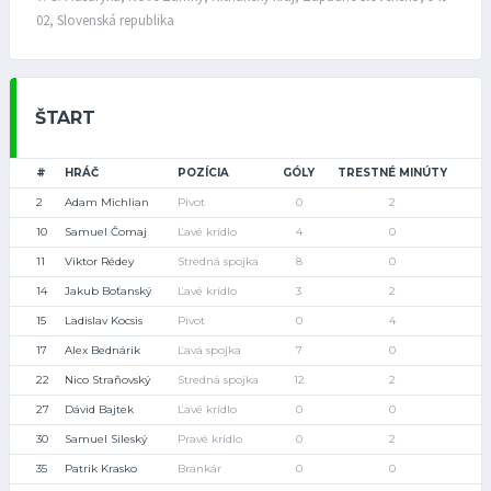
02, Slovenská republika
ŠTART
#
HRÁČ
POZÍCIA
GÓLY
TRESTNÉ MINÚTY
2
Adam Michlian
Pivot
0
2
10
Samuel Čomaj
Ľavé krídlo
4
0
11
Viktor Rédey
Stredná spojka
8
0
14
Jakub Boťanský
Ľavé krídlo
3
2
15
Ladislav Kocsis
Pivot
0
4
17
Alex Bednárik
Ľavá spojka
7
0
22
Nico Straňovský
Stredná spojka
12
2
27
Dávid Bajtek
Ľavé krídlo
0
0
30
Samuel Sileský
Pravé krídlo
0
2
35
Patrik Krasko
Brankár
0
0