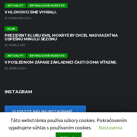
AKTUALITY
EXTRALIGOVÉ MUŽSTVO
V HLOHOVCI SME VYHRALI.
19. FEBRUÁRA 2024
KLUB
PREZIDENT KLUBU EMIL MOKRYŠ BY CHCEL NADVIAZAŤ NA
ÚSPEŠNÚ MINULÚ SEZÓNU
05. MARCA 2017
AKTUALITY
EXTRALIGOVÉ MUŽSTVO
V POSLEDNOM ZÁPASE ZÁKLADNEJ ČASTI DOMA VÍŤAZNE.
09. MARCA 2024
INSTAGRAM
SLEDUJTE NÁS NA INSTAGRAME
Táto webstránka používa súbory cookies. Pokračovaním
vyjadrujete súhlas s používaním cookies.
Nastavenia