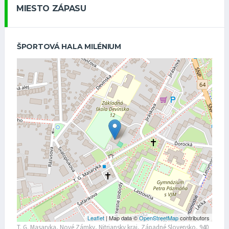
MIESTO ZÁPASU
ŠPORTOVÁ HALA MILÉNIUM
Leaflet
| Map data ©
OpenStreetMap
contributors
T. G. Masaryka, Nové Zámky, Nitriansky kraj, Západné Slovensko, 940