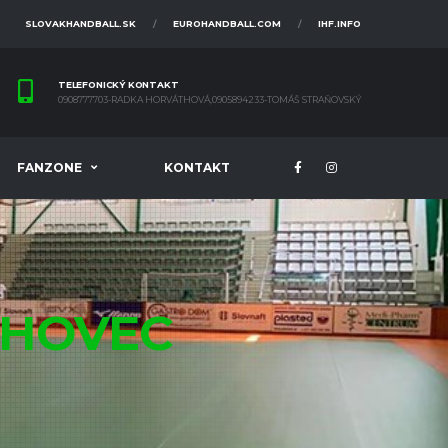
SLOVAKHANDBALL.SK
EUROHANDBALL.COM
IHF.INFO
TELEFONICKÝ KONTAKT
0908777703-RADKA HORVÁTHOVÁ,0905894233-TOMÁŠ STRAŇOVSKÝ
FANZONE
KONTAKT
HOVEC