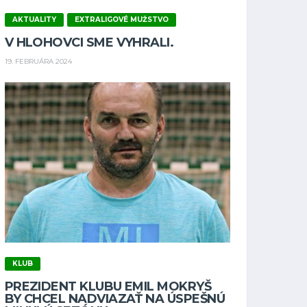
AKTUALITY
EXTRALIGOVÉ MUŽSTVO
V HLOHOVCI SME VYHRALI.
19. FEBRUÁRA 2024
KLUB
PREZIDENT KLUBU EMIL MOKRYŠ
BY CHCEL NADVIAZAŤ NA ÚSPEŠNÚ