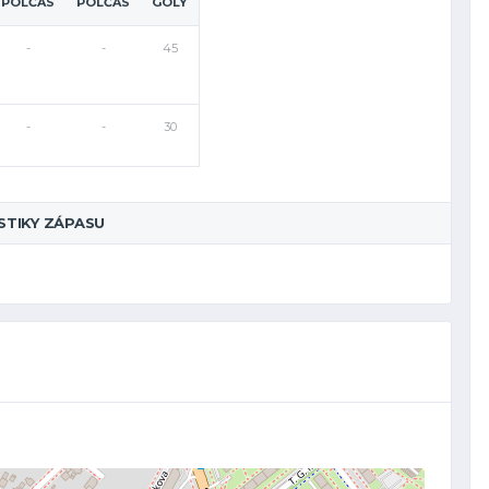
POLČAS
POLČAS
GÓLY
-
-
45
-
-
30
STIKY ZÁPASU