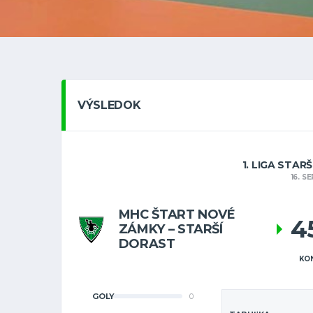
VÝSLEDOK
1. LIGA STAR
16. 
MHC ŠTART NOVÉ
4
ZÁMKY – STARŠÍ
DORAST
KO
GÓLY
0