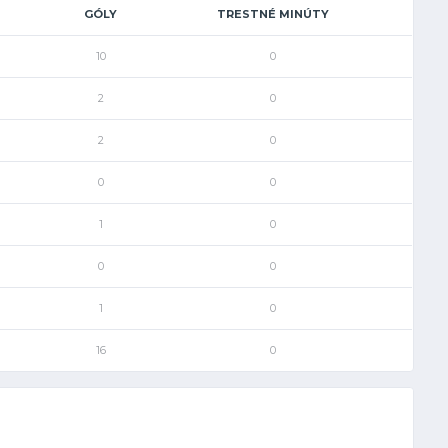
GÓLY
TRESTNÉ MINÚTY
10
0
2
0
2
0
0
0
1
0
0
0
1
0
16
0