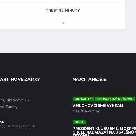
TRESTNÉ MINÚTY
0
ART NOVÉ ZÁMKY
NAJČÍTANEJŠIE
um, Jiráskova 25
AKTUALITY
EXTRALIGOVÉ MUŽSTVO
V HLOHOVCI SME VYHRALI.
ové Zámky
19. FEBRUÁRA 2024
IL
KLUB
FO@HANDBALLZAMKY.SK
PREZIDENT KLUBU EMIL MOKRYŠ
CHCEL NADVIAZAŤ NA ÚSPEŠNÚ
SEZÓNU