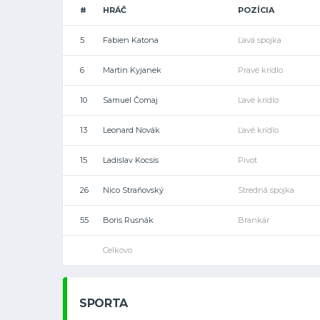
#
HRÁČ
POZÍCIA
5
Fabien Katona
Ľavá spojka
6
Martin Kyjanek
Pravé krídlo
10
Samuel Čomaj
Ľavé krídlo
13
Leonard Novák
Ľavé krídlo
15
Ladislav Kocsis
Pivot
26
Nico Straňovský
Stredná spojka
55
Boris Rusnák
Brankár
Celkovo
SPORTA