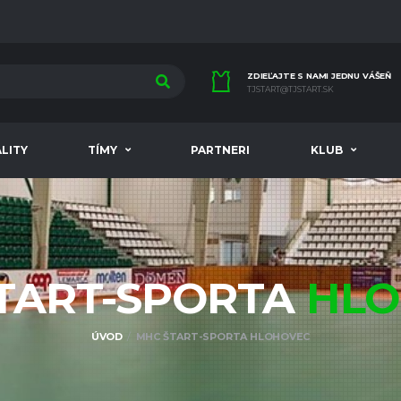
ZDIEĽAJTE S NAMI JEDNU VÁŠEŇ
TJSTART@TJSTART.SK
LITY
TÍMY
PARTNERI
KLUB
TART-SPORTA
HLO
ÚVOD
MHC ŠTART-SPORTA HLOHOVEC