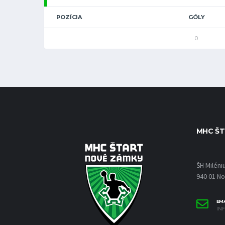
POZÍCIA
GÓLY
0
MHC ŠT
ŠH Miléni
940 01 N
EMA
IN