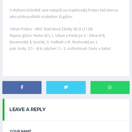
V druhom kole NHE sme nestačili na majstrovský Prešov keď sme na
jeho pôde podľahli rozdielom 15 gólov.
Tatran Prešov – MHC Štart Nové Zámky 36:21 (17:10)
Najviac gólov: Karlov 8/1, L. Urban a Fenár po 5 – Dévai 6/4,
Buranovský 4, Souček, G. Vadkerti a M. Straňovský po 2
pok. hody: 2/1 – 4/4, vylúčení: 2 – 2, rozhodovali: Daňo a Sabol
LEAVE A REPLY
YOUR NAME