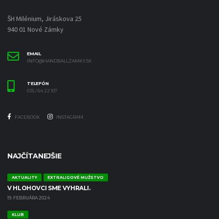
ŠH Milénium, Jiráskova 25
940 01 Nové Zámky
EMAIL
INFO@HANDBALLZAMKY.SK
TELEFÓN
035 / 64 22 107
FACEBOOK
INSTAGRAM
NAJČÍTANEJŠIE
AKTUALITY
EXTRALIGOVÉ MUŽSTVO
V HLOHOVCI SME VYHRALI.
19. FEBRUÁRA 2024
KLUB