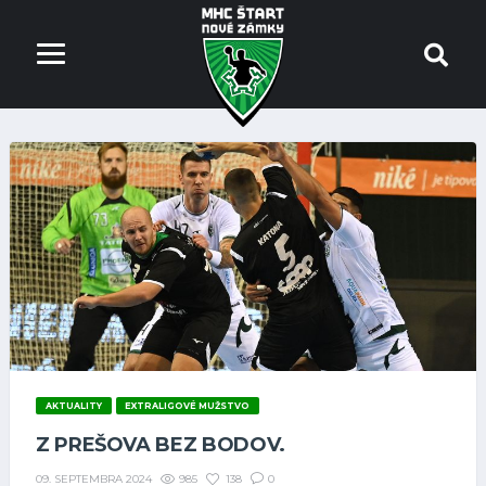
AKTUALITY
EXTRALIGOVÉ MUŽSTVO
Z PREŠOVA BEZ BODOV.
985
138
0
09. SEPTEMBRA 2024