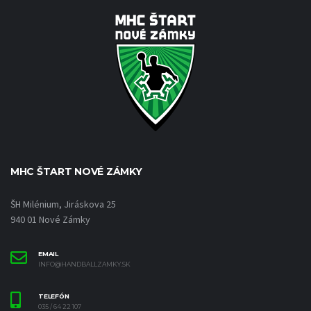
MHC ŠTART NOVÉ ZÁMKY
ŠH Milénium, Jiráskova 25
940 01 Nové Zámky
EMAIL
INFO@HANDBALLZAMKY.SK
TELEFÓN
035 / 64 22 107