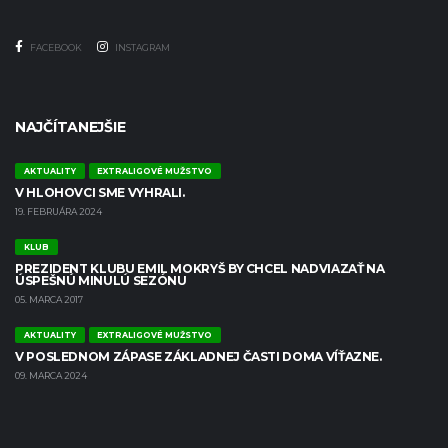
FACEBOOK
INSTAGRAM
NAJČÍTANEJŠIE
AKTUALITY
EXTRALIGOVÉ MUŽSTVO
V HLOHOVCI SME VYHRALI.
19. FEBRUÁRA 2024
KLUB
PREZIDENT KLUBU EMIL MOKRYŠ BY CHCEL NADVIAZAŤ NA
ÚSPEŠNÚ MINULÚ SEZÓNU
05. MARCA 2017
AKTUALITY
EXTRALIGOVÉ MUŽSTVO
V POSLEDNOM ZÁPASE ZÁKLADNEJ ČASTI DOMA VÍŤAZNE.
09. MARCA 2024