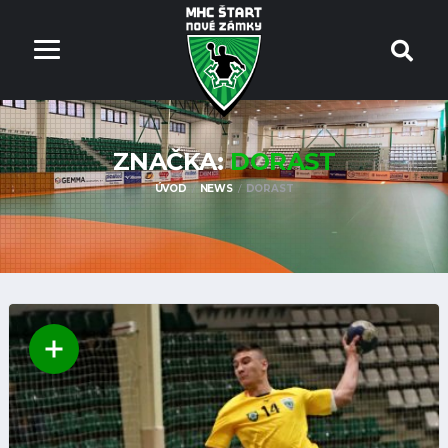
ZNAČKA:
DORAST
ÚVOD
NEWS
DORAST