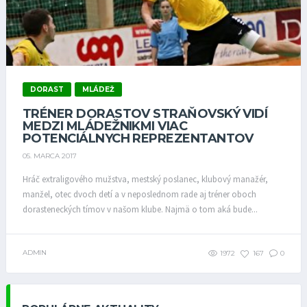
DORAST
MLÁDEŽ
TRÉNER DORASTOV STRAŇOVSKÝ VIDÍ
MEDZI MLÁDEŽNIKMI VIAC
POTENCIÁLNYCH REPREZENTANTOV
05. MARCA 2017
Hráč extraligového mužstva, mestský poslanec, klubový manažér,
manžel, otec dvoch detí a v neposlednom rade aj tréner oboch
dorasteneckých tímov v našom klube. Najmä o tom aká bude...
ADMIN
1972
167
0