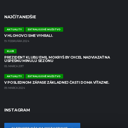
NAJČÍTANEJŠIE
AKTUALITY
EXTRALIGOVÉ MUŽSTVO
V HLOHOVCI SME VYHRALI.
19. FEBRUÁRA 2024
KLUB
PREZIDENT KLUBU EMIL MOKRYŠ BY CHCEL NADVIAZAŤ NA
ÚSPEŠNÚ MINULÚ SEZÓNU
05. MARCA 2017
AKTUALITY
EXTRALIGOVÉ MUŽSTVO
V POSLEDNOM ZÁPASE ZÁKLADNEJ ČASTI DOMA VÍŤAZNE.
09. MARCA 2024
INSTAGRAM