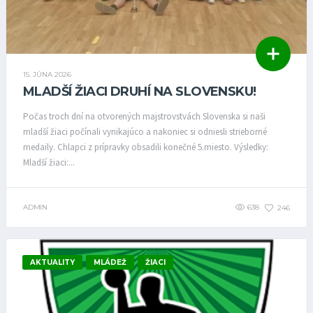
15. JÚNA 2026
MLADŠÍ ŽIACI DRUHÍ NA SLOVENSKU!
Počas troch dní na otvorených majstrovstvách Slovenska si naši
mladší žiaci počínali vynikajúco a nakoniec si odniesli strieborné
medaily. Chlapci z prípravky obsadili konečné 5.miesto. Výsledky:
Mladší žiaci:...
ADMIN
638
246
AKTUALITY
MLÁDEŽ
ŽIACI