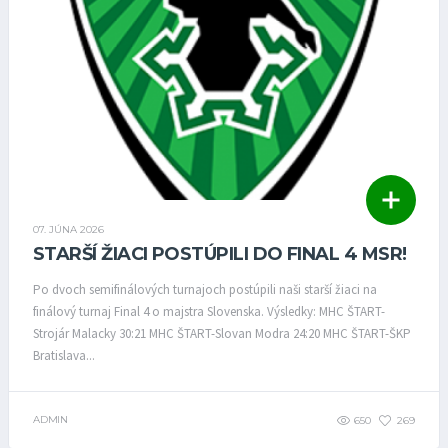
07. JÚNA 2026
STARŠÍ ŽIACI POSTÚPILI DO FINAL 4 MSR!
Po dvoch semifinálových turnajoch postúpili naši starší žiaci na
finálový turnaj Final 4 o majstra Slovenska. Výsledky: MHC ŠTART-
Strojár Malacky 30:21 MHC ŠTART-Slovan Modra 24:20 MHC ŠTART-ŠKP
Bratislava...
ADMIN
650
269