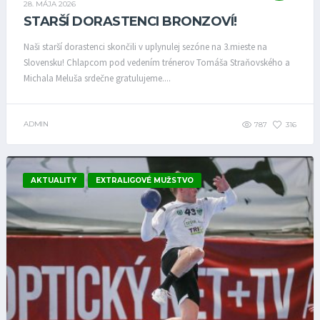
28. MÁJA 2026
STARŠÍ DORASTENCI BRONZOVÍ!
Naši starší dorastenci skončili v uplynulej sezóne na 3.mieste na
Slovensku! Chlapcom pod vedením trénerov Tomáša Straňovského a
Michala Meluša srdečne gratulujeme....
ADMIN
787
316
AKTUALITY
EXTRALIGOVÉ MUŽSTVO