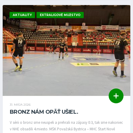
AKTUALITY
EXTRALIGOVÉ MUŽSTVO
31. MÁJA 2026
BRONZ NÁM OPÄŤ UŠIEL.
V sérii o bronz sme neuspeli a prehrali na zápasy 0:3, tak sme nakoniec
v NHE obsadili 4.miesto. MŠK Považská Bystrica – MHC Štart Nové