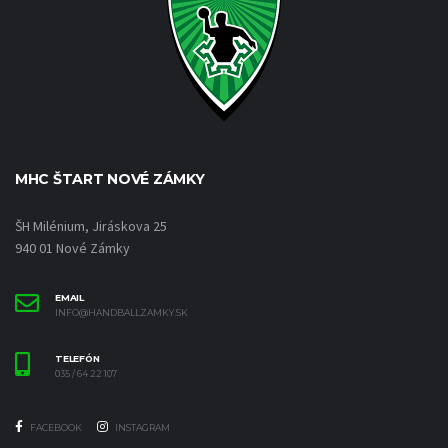
MHC ŠTART NOVÉ ZÁMKY
ŠH Milénium, Jiráskova 25
940 01 Nové Zámky
EMAIL
INFO@HANDBALLZAMKY.SK
TELEFÓN
035 / 64 22 107
FACEBOOK
INSTAGRAM