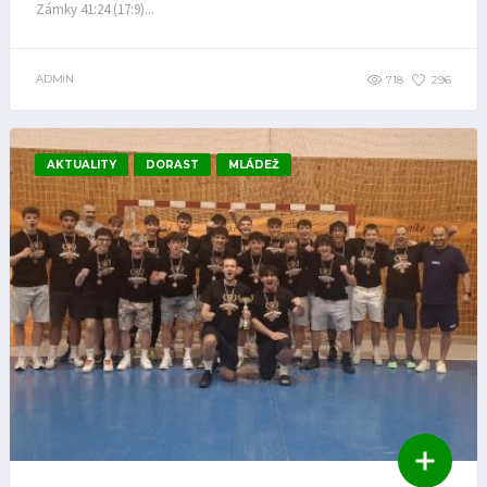
Zámky 41:24 (17:9)...
ADMIN
718
296
AKTUALITY
DORAST
MLÁDEŽ