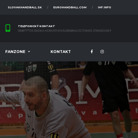
SLOVAKHANDBALL.SK
EUROHANDBALL.COM
IHF.INFO
TELEFONICKÝ KONTAKT
0908777703-RADKA HORVÁTHOVÁ,0905894233-TOMÁŠ STRAŇOVSKÝ
FANZONE
KONTAKT