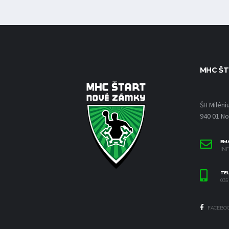
MHC ŠT
ŠH Miléni
940 01 N
EMA
IN
TE
035 
FACEBO