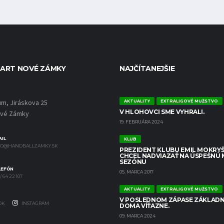
ART NOVÉ ZÁMKY
NAJČÍTANEJŠIE
um, Jiráskova 25
AKTUALITY
EXTRALIGOVÉ MUŽSTVO
V HLOHOVCI SME VYHRALI.
ové Zámky
19. FEBRUÁRA 2024
IL
KLUB
FO@HANDBALLZAMKY.SK
PREZIDENT KLUBU EMIL MOKRYŠ
CHCEL NADVIAZAŤ NA ÚSPEŠNÚ
SEZÓNU
LEFÓN
05. MARCA 2017
/ 64 22 107
AKTUALITY
EXTRALIGOVÉ MUŽSTVO
V POSLEDNOM ZÁPASE ZÁKLADN
OK
INSTAGRAM
DOMA VÍŤAZNE.
09. MARCA 2024