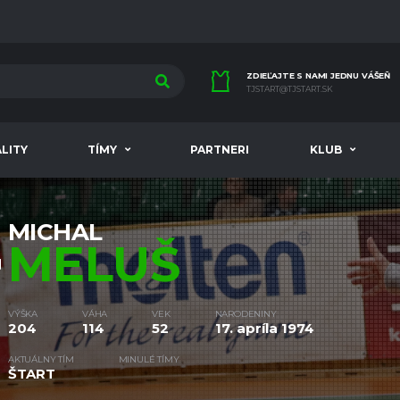
ZDIEĽAJTE S NAMI JEDNU VÁŠEŇ
TJSTART@TJSTART.SK
LITY
TÍMY
PARTNERI
KLUB
MICHAL
MELUŠ
VÝŠKA
VÁHA
VEK
NARODENINY
204
114
52
17. apríla 1974
AKTUÁLNY TÍM
MINULÉ TÍMY
ŠTART