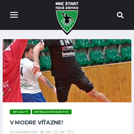
AKTUALITY
EXTRALIGOVÉ MUŽSTVO
V MODRE VÍŤAZNE!
1063
208
0
29. JANUÁRA 2024