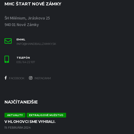
MHC ŠTART NOVÉ ZÁMKY
ŠH Milénium, Jiráskova 25
940 01 Nové Zámky
EMAIL
INFO@HANDBALLZAMKY.SK
TELEFÓN
035 / 64 22 107
FACEBOOK
INSTAGRAM
NAJČÍTANEJŠIE
AKTUALITY
EXTRALIGOVÉ MUŽSTVO
V HLOHOVCI SME VYHRALI.
19. FEBRUÁRA 2024