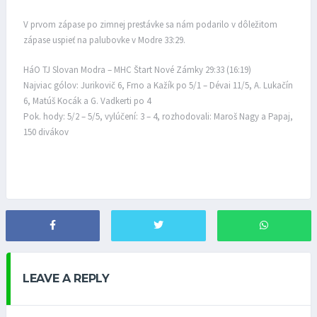
V prvom zápase po zimnej prestávke sa nám podarilo v dôležitom
zápase uspieť na palubovke v Modre 33:29.
HáO TJ Slovan Modra – MHC Štart Nové Zámky 29:33 (16:19)
Najviac gólov: Jurikovič 6, Frno a Kažík po 5/1 – Dévai 11/5, A. Lukačín
6, Matúš Kocák a G. Vadkerti po 4
Pok. hody: 5/2 – 5/5, vylúčení: 3 – 4, rozhodovali: Maroš Nagy a Papaj,
150 divákov
LEAVE A REPLY