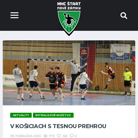
AKTUALITY
EXTRALIGOVÉ MUŽSTVO
V KOŠICIACH S TESNOU PREHROU
1713
126
0
09. FEBRUÁRA 2020