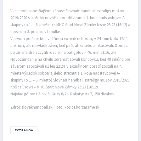
V jedinom sobotňajšom zápase Slovnaft handball extraligy mužov
2019/2020 si košický nováčik poradil v rámci 1. kola nadstavbovej A-
skupiny (o 1. – 6. priečku) s MHC Štart Nové Zámky tesne 25:23 (16:12) a
upevnil si 3. pozíciu v tabuľke.
V prvom polčase boli väčšinou vo vedení hostia, v 24. min bolo 12:11
pre nich, ale nezvládli záver, keď päťkrát za sebou inkasovali. Domáci
po zmene strán zvýšili rozdiel na päť gólov – 46. min 21:16, ale
Novozámčania na chvíľu zdramatizovali koncovku, keď 48 sekúnd pre
záverom zaostávali už len 22:24. V aktuálnom poradí zostali na 4.
mieste.Výsledok sobotňajšieho stretnutia 1. kola nadstavbovej A-
skupiny (o 1. – 6. miesto) Slovnaft handball extraligy mužov 2019/2020:
Košice Crows – MHC Štart Nové Zámky 25:23 (16:12)
Najviac gólov: Hájnik 6, Guzy 6/2 – Rakatynets 7, 250 divákov
Zdroj: slovakhandball.sk, Foto: kosice.korzar.sme.sk
EXTRALIGA