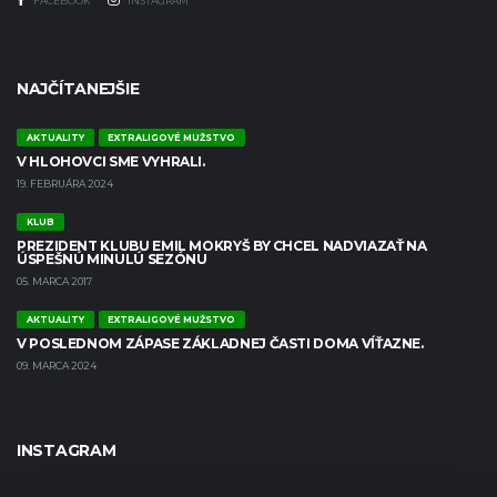
FACEBOOK
INSTAGRAM
NAJČÍTANEJŠIE
AKTUALITY
EXTRALIGOVÉ MUŽSTVO
V HLOHOVCI SME VYHRALI.
19. FEBRUÁRA 2024
KLUB
PREZIDENT KLUBU EMIL MOKRYŠ BY CHCEL NADVIAZAŤ NA
ÚSPEŠNÚ MINULÚ SEZÓNU
05. MARCA 2017
AKTUALITY
EXTRALIGOVÉ MUŽSTVO
V POSLEDNOM ZÁPASE ZÁKLADNEJ ČASTI DOMA VÍŤAZNE.
09. MARCA 2024
INSTAGRAM