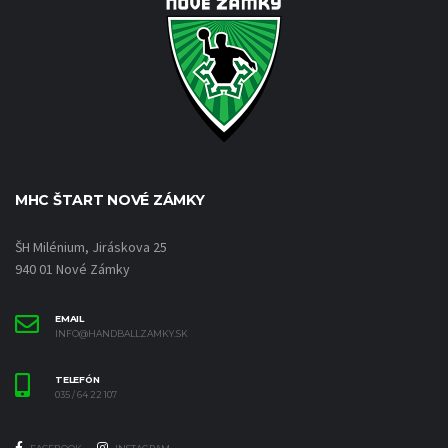
MHC ŠTART NOVÉ ZÁMKY
ŠH Milénium, Jiráskova 25
940 01 Nové Zámky
EMAIL
INFO@HANDBALLZAMKY.SK
TELEFÓN
035 / 64 22 107