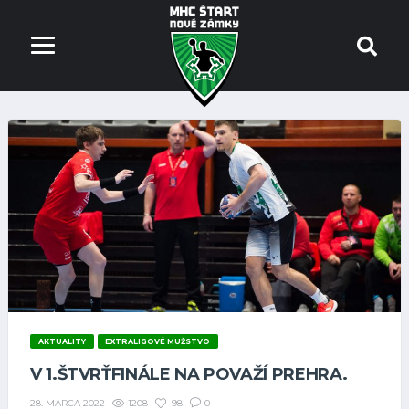
AKTUALITY
EXTRALIGOVÉ MUŽSTVO
V 1.ŠTVRŤFINÁLE NA POVAŽÍ PREHRA.
1208
98
0
28. MARCA 2022