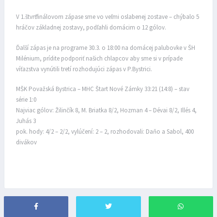
V 1.štvrťfinálovom zápase sme vo veľmi oslabenej zostave – chýbalo 5
hráčov základnej zostavy, podľahli domácim o 12 gólov.
Ďalší zápas je na programe 30.3. o 18:00 na domácej palubovke v ŠH
Milénium, prídite podporiť našich chlapcov aby sme si v prípade
víťazstva vynútili tretí rozhodujúci zápas v P.Bystrici.
MŠK Považská Bystrica – MHC Štart Nové Zámky 33:21 (14:8) – stav
série 1:0
Najviac gólov: Žilinčík 8, M. Briatka 8/2, Hozman 4 – Dévai 8/2, Illés 4,
Juhás 3
pok. hody: 4/2 – 2/2, vylúčení: 2 – 2, rozhodovali: Daňo a Sabol, 400
divákov