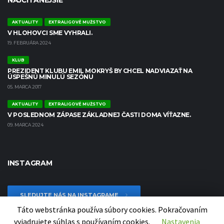
NAJČÍTANEJŠIE
AKTUALITY
EXTRALIGOVÉ MUŽSTVO
V HLOHOVCI SME VYHRALI.
19. FEBRUÁRA 2024
KLUB
PREZIDENT KLUBU EMIL MOKRYŠ BY CHCEL NADVIAZAŤ NA
ÚSPEŠNÚ MINULÚ SEZÓNU
05. MARCA 2017
AKTUALITY
EXTRALIGOVÉ MUŽSTVO
V POSLEDNOM ZÁPASE ZÁKLADNEJ ČASTI DOMA VÍŤAZNE.
09. MARCA 2024
INSTAGRAM
SLEDUJTE NÁS NA INSTAGRAME
Táto webstránka používa súbory cookies. Pokračovaním
vyjadrujete súhlas s používaním cookies.
Nastavenia