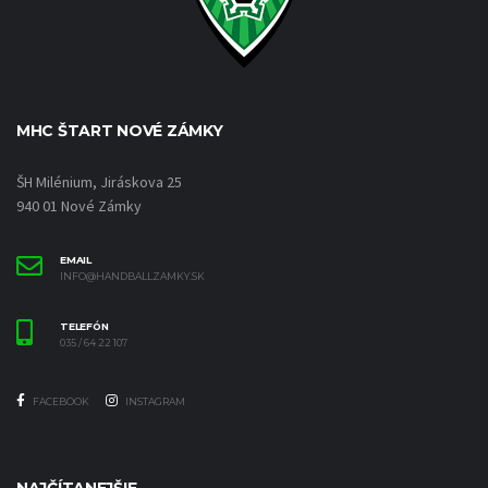
MHC ŠTART NOVÉ ZÁMKY
ŠH Milénium, Jiráskova 25
940 01 Nové Zámky
EMAIL
INFO@HANDBALLZAMKY.SK
TELEFÓN
035 / 64 22 107
FACEBOOK
INSTAGRAM