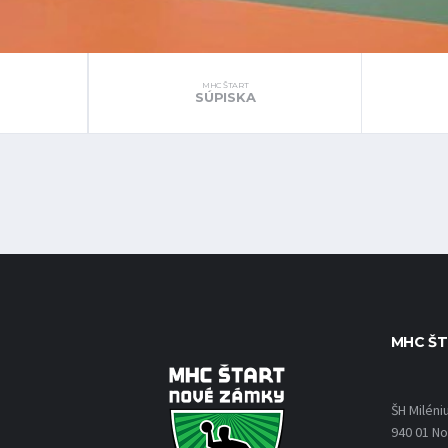
MHC ŠTART
SÚPISKA
MHC ŠT
ŠH Miléni
940 01 N