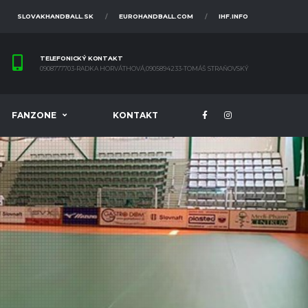
SLOVAKHANDBALL.SK
EUROHANDBALL.COM
IHF.INFO
TELEFONICKÝ KONTAKT
0908777703-RADKA HORVÁTHOVÁ,0905894233-TOMÁŠ STRAŇOVSKÝ
FANZONE
KONTAKT