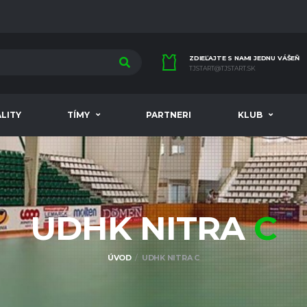
ZDIEĽAJTE S NAMI JEDNU VÁŠEŇ
TJSTART@TJSTART.SK
LITY
TÍMY
PARTNERI
KLUB
UDHK NITRA
C
ÚVOD
UDHK NITRA C