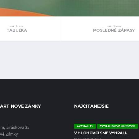
MHC ŠTART
MHC ŠTART
TABUĽKA
POSLEDNÉ ZÁPASY
ART NOVÉ ZÁMKY
NAJČÍTANEJŠIE
um, Jiráskova 25
AKTUALITY
EXTRALIGOVÉ MUŽSTVO
V HLOHOVCI SME VYHRALI.
ové Zámky