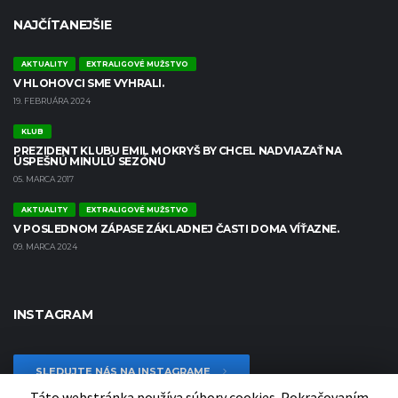
NAJČÍTANEJŠIE
AKTUALITY
EXTRALIGOVÉ MUŽSTVO
V HLOHOVCI SME VYHRALI.
19. FEBRUÁRA 2024
KLUB
PREZIDENT KLUBU EMIL MOKRYŠ BY CHCEL NADVIAZAŤ NA
ÚSPEŠNÚ MINULÚ SEZÓNU
05. MARCA 2017
AKTUALITY
EXTRALIGOVÉ MUŽSTVO
V POSLEDNOM ZÁPASE ZÁKLADNEJ ČASTI DOMA VÍŤAZNE.
09. MARCA 2024
INSTAGRAM
SLEDUJTE NÁS NA INSTAGRAME
Táto webstránka používa súbory cookies. Pokračovaním