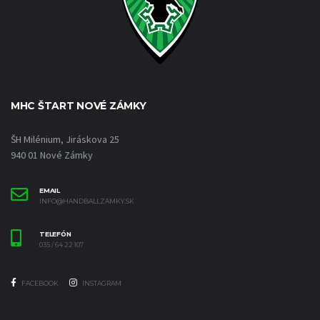
MHC ŠTART NOVÉ ZÁMKY
ŠH Milénium, Jiráskova 25
940 01 Nové Zámky
EMAIL
INFO@HANDBALLZAMKY.SK
TELEFÓN
035 / 64 22 107
FACEBOOK
INSTAGRAM