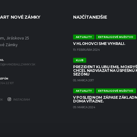
ART NOVÉ ZÁMKY
NAJČÍTANEJŠIE
um, Jiráskova 25
AKTUALITY
EXTRALIGOVÉ MUŽSTVO
V HLOHOVCI SME VYHRALI.
ové Zámky
19. FEBRUÁRA 2024
IL
KLUB
FO@HANDBALLZAMKY.SK
PREZIDENT KLUBU EMIL MOKRYŠ
CHCEL NADVIAZAŤ NA ÚSPEŠNÚ
SEZÓNU
LEFÓN
05. MARCA 2017
/ 64 22 107
AKTUALITY
EXTRALIGOVÉ MUŽSTVO
V POSLEDNOM ZÁPASE ZÁKLADN
OK
INSTAGRAM
DOMA VÍŤAZNE.
09. MARCA 2024