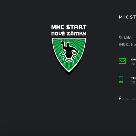
MHC ŠT
ŠH Miléni
940 01 N
EMA
IN
TE
035 
FACEBO