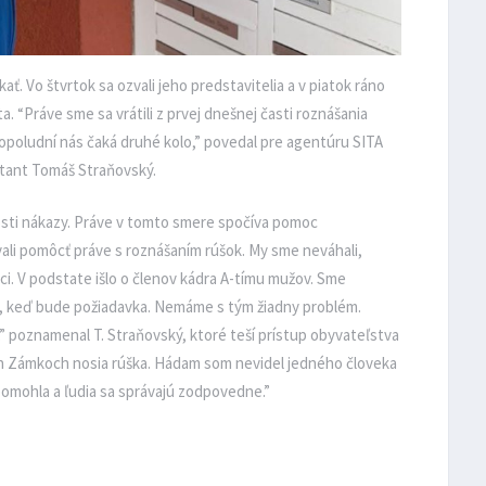
ť. Vo štvrtok sa ozvali jeho predstavitelia a v piatok ráno
a. “Práve sme sa vrátili z prvej dnešnej časti roznášania
poludní nás čaká druhé kolo,” povedal pre agentúru SITA
ntant Tomáš Straňovský.
nosti nákazy. Práve v tomto smere spočíva pomoc
ali pomôcť práve s roznášaním rúšok. My sme neváhali,
práci. V podstate išlo o členov kádra A-tímu mužov. Sme
ch, keď bude požiadavka. Nemáme s tým žiadny problém.
e,” poznamenal T. Straňovský, ktoré teší prístup obyvateľstva
h Zámkoch nosia rúška. Hádam som nevidel jedného človeka
omohla a ľudia sa správajú zodpovedne.”