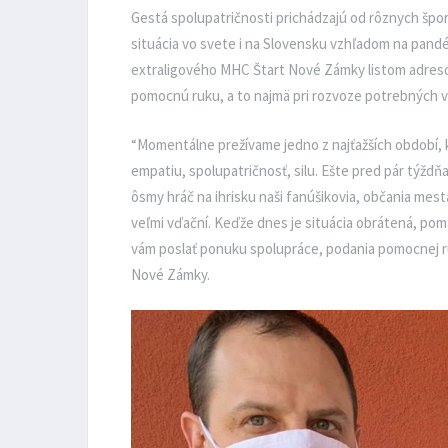
Gestá spolupatričnosti prichádzajú od rôznych špor
situácia vo svete i na Slovensku vzhľadom na pand
extraligového MHC Štart Nové Zámky listom adres
pomocnú ruku, a to najmä pri rozvoze potrebných v
“Momentálne prežívame jedno z najťažších období, kt
empatiu, spolupatričnosť, silu. Ešte pred pár týžd
ôsmy hráč na ihrisku naši fanúšikovia, občania mes
veľmi vďační. Keďže dnes je situácia obrátená, po
vám poslať ponuku spolupráce, podania pomocnej ru
Nové Zámky.