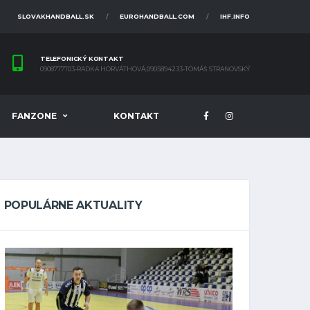
SLOVAKHANDBALL.SK
EUROHANDBALL.COM
IHF.INFO
TELEFONICKÝ KONTAKT
0908777703-RADKA HORVÁTHOVÁ,0905894233-TOMÁŠ STRAŇOVSKÝ
FANZONE
KONTAKT
POPULÁRNE AKTUALITY