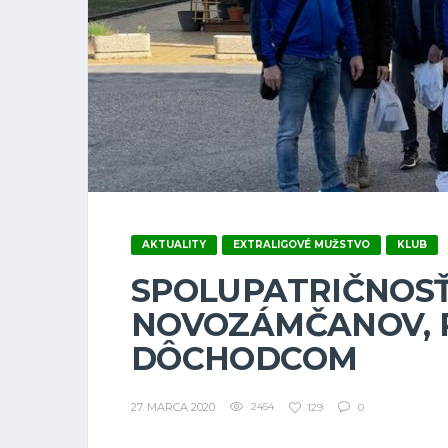
AKTUALITY
EXTRALIGOVÉ MUŽSTVO
KLUB
SPOLUPATRIČNOSŤ
NOVOZÁMČANOV,
DÔCHODCOM
27. MARCA 2020
2454
129
0