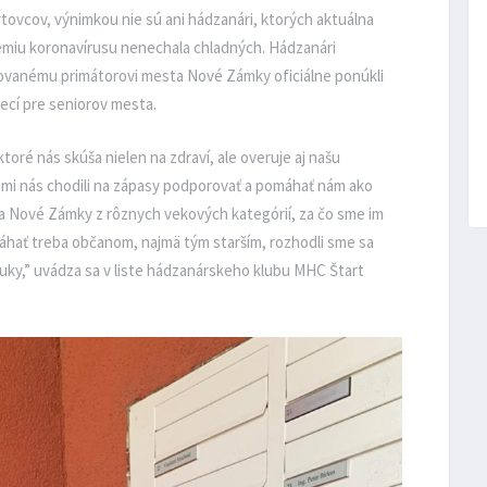
tovcov, výnimkou nie sú ani hádzanári, ktorých aktuálna
émiu koronavírusu nenechala chladných. Hádzanári
ovanému primátorovi mesta Nové Zámky oficiálne ponúkli
ecí pre seniorov mesta.
oré nás skúša nielen na zdraví, ale overuje aj našu
ňami nás chodili na zápasy podporovať a pomáhať nám ako
ta Nové Zámky z rôznych vekových kategórií, za čo sme im
máhať treba občanom, najmä tým starším, rozhodli sme sa
ky,” uvádza sa v liste hádzanárskeho klubu MHC Štart