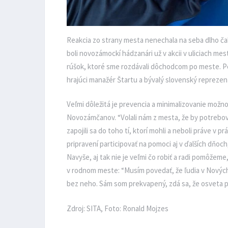
Reakcia zo strany mesta nenechala na seba dlho čaka
boli novozámockí hádzanári už v akcii v uliciach mest
rúšok, ktoré sme rozdávali dôchodcom po meste. Po
hrajúci manažér Štartu a bývalý slovenský repreze
Veľmi dôležitá je prevencia a minimalizovanie mož
Novozámčanov. “Volali nám z mesta, že by potrebov
zapojili sa do toho tí, ktorí mohli a neboli práve v 
pripravení participovať na pomoci aj v ďalších dňo
Navyše, aj tak nie je veľmi čo robiť a radi pomôžem
v rodnom meste: “Musím povedať, že ľudia v Novýc
bez neho. Sám som prekvapený, zdá sa, že osveta p
Zdroj: SITA, Foto: Ronald Mojzes