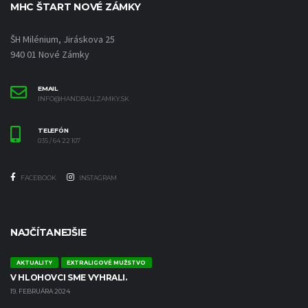
MHC ŠTART NOVÉ ZÁMKY
ŠH Milénium, Jiráskova 25
940 01 Nové Zámky
EMAIL
INFO@HANDBALLZAMKY.SK
TELEFÓN
035 / 64 22 107
FACEBOOK
INSTAGRAM
NAJČÍTANEJŠIE
AKTUALITY
EXTRALIGOVÉ MUŽSTVO
V HLOHOVCI SME VYHRALI.
19. FEBRUÁRA 2024