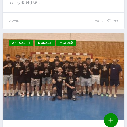
Zámky 41:24 (17:9)...
ADMIN
724
299
AKTUALITY
DORAST
MLÁDEŽ