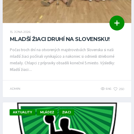
15. JÚNA 2026
MLADŠÍ ŽIACI DRUHÍ NA SLOVENSKU!
Počas troch dní na otvorených majstrovstvách Slovenska si naši
mladší žiaci počínali vynikajúco a nakoniec si odniesli strieborné
medaily. Chlapci z prípravky obsadili konečné 5.miesto. Výsledky:
Mladší žiaci:...
ADMIN
646
250
AKTUALITY
MLÁDEŽ
ŽIACI