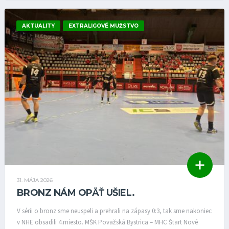
AKTUALITY
EXTRALIGOVÉ MUŽSTVO
31. MÁJA 2026
BRONZ NÁM OPÄŤ UŠIEL.
V sérii o bronz sme neuspeli a prehrali na zápasy 0:3, tak sme nakoniec
v NHE obsadili 4.miesto. MŠK Považská Bystrica – MHC Štart Nové