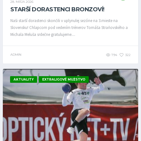
28. MÁJA 2026
STARŠÍ DORASTENCI BRONZOVÍ!
Naši starší dorastenci skončili v uplynulej sezóne na 3.mieste na
Slovensku! Chlapcom pod vedením trénerov Tomáša Straňovského a
Michala Meluša srdečne gratulujeme....
ADMIN
794
322
AKTUALITY
EXTRALIGOVÉ MUŽSTVO