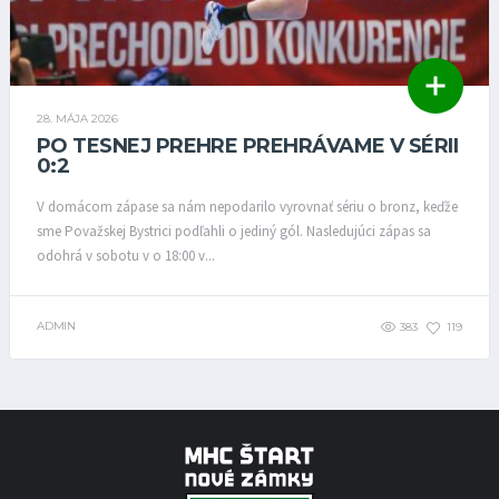
28. MÁJA 2026
PO TESNEJ PREHRE PREHRÁVAME V SÉRII
0:2
V domácom zápase sa nám nepodarilo vyrovnať sériu o bronz, keďže
sme Považskej Bystrici podľahli o jediný gól. Nasledujúci zápas sa
odohrá v sobotu v o 18:00 v...
ADMIN
383
119