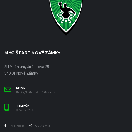
MHC ŠTART NOVÉ ZÁMKY
ŠH Milénium, Jiráskova 25
940 01 Nové Zámky
EMAIL
INFO@HANDBALLZAMKY.SK
TELEFÓN
035 / 64 22 107
FACEBOOK
INSTAGRAM