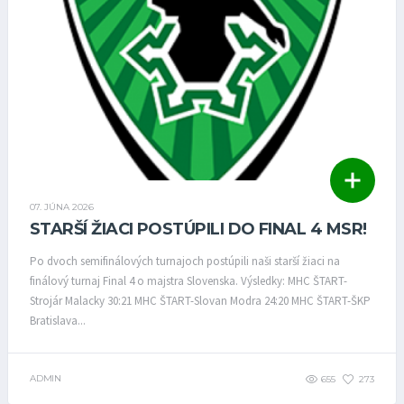
07. JÚNA 2026
STARŠÍ ŽIACI POSTÚPILI DO FINAL 4 MSR!
Po dvoch semifinálových turnajoch postúpili naši starší žiaci na
finálový turnaj Final 4 o majstra Slovenska. Výsledky: MHC ŠTART-
Strojár Malacky 30:21 MHC ŠTART-Slovan Modra 24:20 MHC ŠTART-ŠKP
Bratislava...
ADMIN
655
273