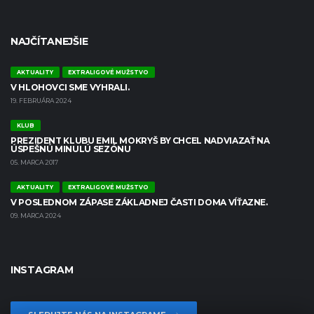
NAJČÍTANEJŠIE
AKTUALITY
EXTRALIGOVÉ MUŽSTVO
V HLOHOVCI SME VYHRALI.
19. FEBRUÁRA 2024
KLUB
PREZIDENT KLUBU EMIL MOKRYŠ BY CHCEL NADVIAZAŤ NA
ÚSPEŠNÚ MINULÚ SEZÓNU
05. MARCA 2017
AKTUALITY
EXTRALIGOVÉ MUŽSTVO
V POSLEDNOM ZÁPASE ZÁKLADNEJ ČASTI DOMA VÍŤAZNE.
09. MARCA 2024
INSTAGRAM