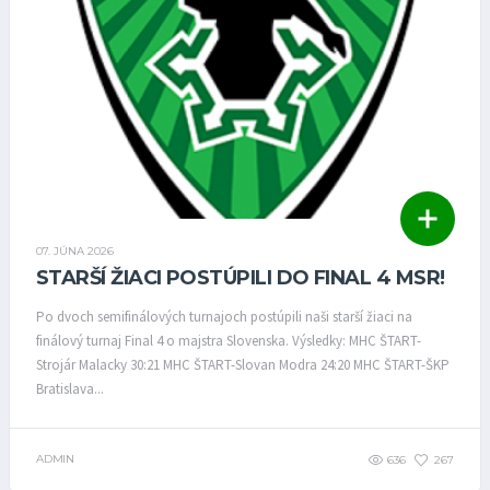
07. JÚNA 2026
STARŠÍ ŽIACI POSTÚPILI DO FINAL 4 MSR!
Po dvoch semifinálových turnajoch postúpili naši starší žiaci na
finálový turnaj Final 4 o majstra Slovenska. Výsledky: MHC ŠTART-
Strojár Malacky 30:21 MHC ŠTART-Slovan Modra 24:20 MHC ŠTART-ŠKP
Bratislava...
ADMIN
636
267