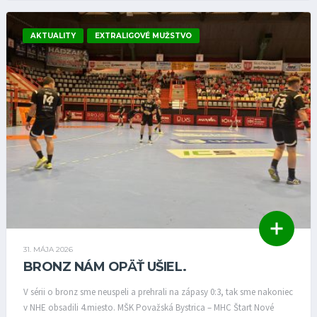
AKTUALITY
EXTRALIGOVÉ MUŽSTVO
31. MÁJA 2026
BRONZ NÁM OPÄŤ UŠIEL.
V sérii o bronz sme neuspeli a prehrali na zápasy 0:3, tak sme nakoniec
v NHE obsadili 4.miesto. MŠK Považská Bystrica – MHC Štart Nové