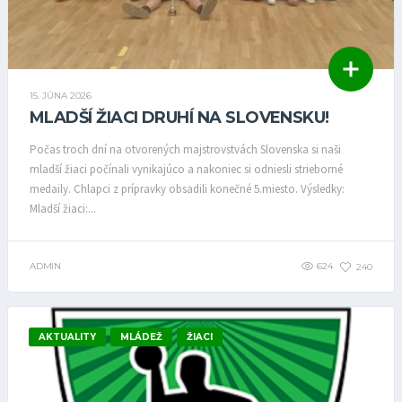
15. JÚNA 2026
MLADŠÍ ŽIACI DRUHÍ NA SLOVENSKU!
Počas troch dní na otvorených majstrovstvách Slovenska si naši
mladší žiaci počínali vynikajúco a nakoniec si odniesli strieborné
medaily. Chlapci z prípravky obsadili konečné 5.miesto. Výsledky:
Mladší žiaci:...
ADMIN
624
240
AKTUALITY
MLÁDEŽ
ŽIACI