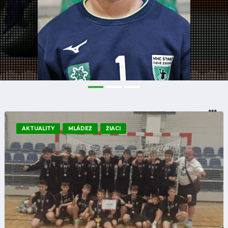
AKTUALITY
MLÁDEŽ
ŽIACI