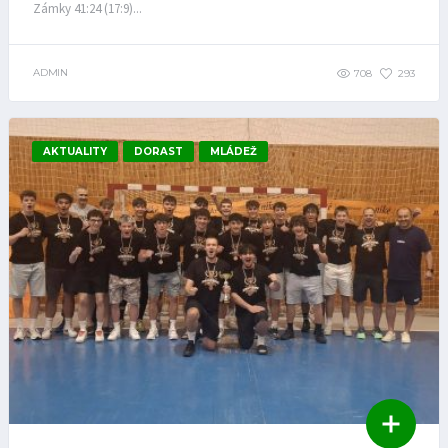
Zámky 41:24 (17:9)...
ADMIN
708
293
AKTUALITY
DORAST
MLÁDEŽ