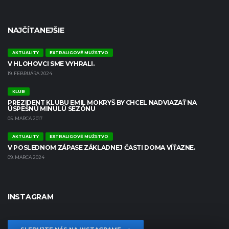
NAJČÍTANEJŠIE
AKTUALITY
EXTRALIGOVÉ MUŽSTVO
V HLOHOVCI SME VYHRALI.
19. FEBRUÁRA 2024
KLUB
PREZIDENT KLUBU EMIL MOKRYŠ BY CHCEL NADVIAZAŤ NA
ÚSPEŠNÚ MINULÚ SEZÓNU
05. MARCA 2017
AKTUALITY
EXTRALIGOVÉ MUŽSTVO
V POSLEDNOM ZÁPASE ZÁKLADNEJ ČASTI DOMA VÍŤAZNE.
09. MARCA 2024
INSTAGRAM