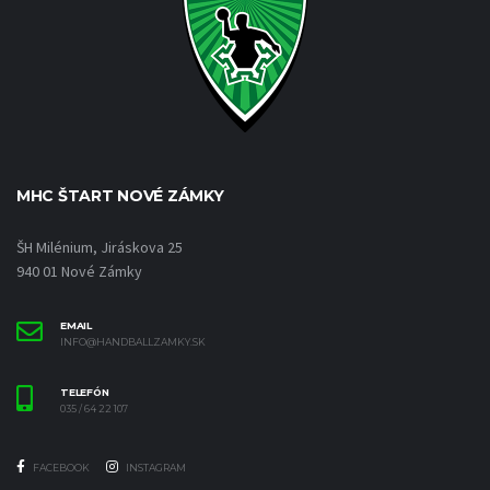
MHC ŠTART NOVÉ ZÁMKY
ŠH Milénium, Jiráskova 25
940 01 Nové Zámky
EMAIL
INFO@HANDBALLZAMKY.SK
TELEFÓN
035 / 64 22 107
FACEBOOK
INSTAGRAM