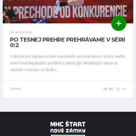
28. MÁJA 2026
PO TESNEJ PREHRE PREHRÁVAME V SÉRII
0:2
V domácom zápase sa nám nepodarilo vyrovnať sériu o bronz, keďže
sme Považskej Bystrici podľahli o jediný gól. Nasledujúci zápas sa
odohrá v sobotu v o 18:00 v...
ADMIN
380
117