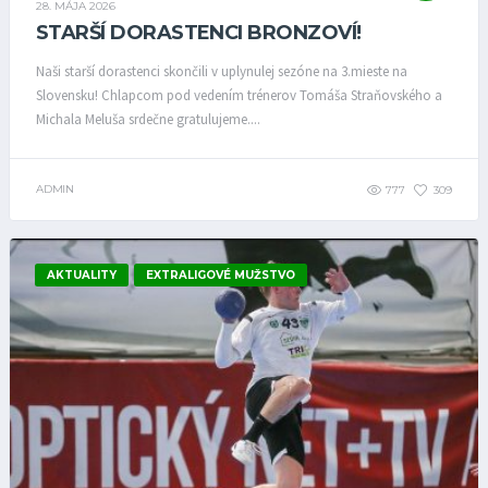
28. MÁJA 2026
STARŠÍ DORASTENCI BRONZOVÍ!
Naši starší dorastenci skončili v uplynulej sezóne na 3.mieste na
Slovensku! Chlapcom pod vedením trénerov Tomáša Straňovského a
Michala Meluša srdečne gratulujeme....
ADMIN
777
309
AKTUALITY
EXTRALIGOVÉ MUŽSTVO