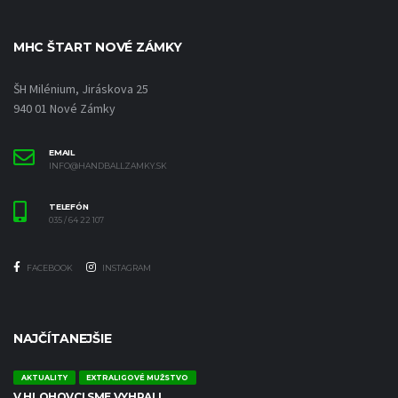
MHC ŠTART NOVÉ ZÁMKY
ŠH Milénium, Jiráskova 25
940 01 Nové Zámky
EMAIL
INFO@HANDBALLZAMKY.SK
TELEFÓN
035 / 64 22 107
FACEBOOK
INSTAGRAM
NAJČÍTANEJŠIE
AKTUALITY
EXTRALIGOVÉ MUŽSTVO
V HLOHOVCI SME VYHRALI.