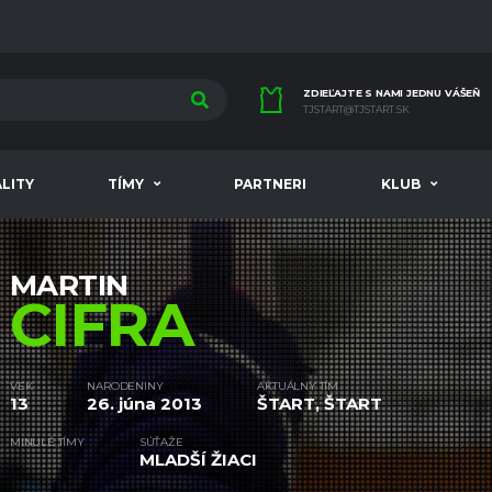
ZDIEĽAJTE S NAMI JEDNU VÁŠEŇ
TJSTART@TJSTART.SK
LITY
TÍMY
PARTNERI
KLUB
MARTIN
CIFRA
VEK
NARODENINY
AKTUÁLNY TÍM
13
26. júna 2013
ŠTART, ŠTART
MINULÉ TÍMY
SÚŤAŽE
MLADŠÍ ŽIACI