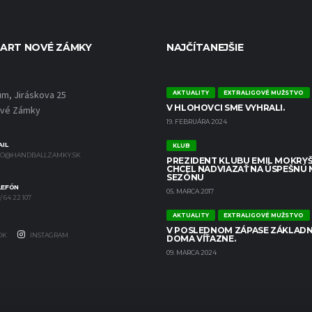
ART NOVÉ ZÁMKY
NAJČÍTANEJŠIE
um, Jiráskova 25
AKTUALITY
EXTRALIGOVÉ MUŽSTVO
V HLOHOVCI SME VYHRALI.
ové Zámky
19. FEBRUÁRA 2024
IL
KLUB
FO@HANDBALLZAMKY.SK
PREZIDENT KLUBU EMIL MOKRYŠ
CHCEL NADVIAZAŤ NA ÚSPEŠNÚ
SEZÓNU
LEFÓN
05. MARCA 2017
/ 64 22 107
AKTUALITY
EXTRALIGOVÉ MUŽSTVO
V POSLEDNOM ZÁPASE ZÁKLADN
OK
INSTAGRAM
DOMA VÍŤAZNE.
09. MARCA 2024