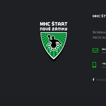
MHC ŠT
ŠH Miléni
940 01 N
EMA
IN
TE
035 
FACEBO