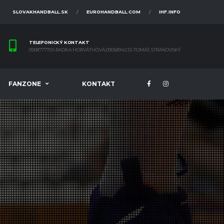
SLOVAKHANDBALL.SK
EUROHANDBALL.COM
IHF.INFO
TELEFONICKÝ KONTAKT
0908777703-RADKA HORVÁTHOVÁ,0905894233-TOMÁŠ STRAŇOVSKÝ
FANZONE
KONTAKT