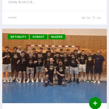
Zámky 41:24 (17:9)...
ADMIN
706
292
AKTUALITY
DORAST
MLÁDEŽ