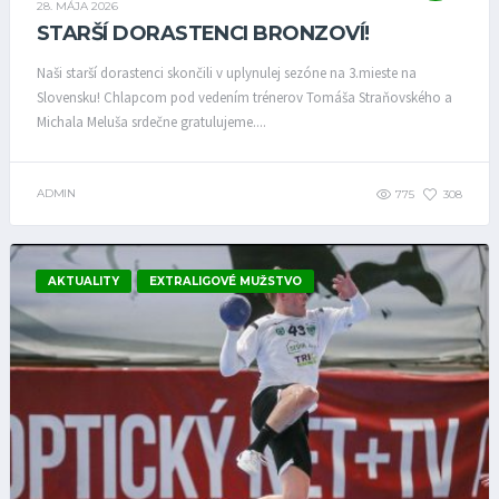
28. MÁJA 2026
STARŠÍ DORASTENCI BRONZOVÍ!
Naši starší dorastenci skončili v uplynulej sezóne na 3.mieste na
Slovensku! Chlapcom pod vedením trénerov Tomáša Straňovského a
Michala Meluša srdečne gratulujeme....
ADMIN
775
308
AKTUALITY
EXTRALIGOVÉ MUŽSTVO