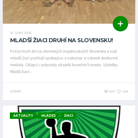
15. JÚNA 2026
MLADŠÍ ŽIACI DRUHÍ NA SLOVENSKU!
Počas troch dní na otvorených majstrovstvách Slovenska si naši
mladší žiaci počínali vynikajúco a nakoniec si odniesli strieborné
medaily. Chlapci z prípravky obsadili konečné 5.miesto. Výsledky:
Mladší žiaci:...
ADMIN
623
239
AKTUALITY
MLÁDEŽ
ŽIACI