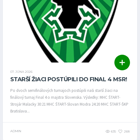
07. JÚNA 2026
STARŠÍ ŽIACI POSTÚPILI DO FINAL 4 MSR!
Po dvoch semifinálových turnajoch postúpili naši starší žiaci na
finálový turnaj Final 4 o majstra Slovenska. Výsledky: MHC ŠTART-
Strojár Malacky 30:21 MHC ŠTART-Slovan Modra 24:20 MHC ŠTART-ŠKP
Bratislava...
ADMIN
635
268