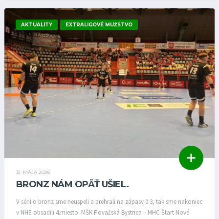
AKTUALITY
EXTRALIGOVÉ MUŽSTVO
31. MÁJA 2026
BRONZ NÁM OPÄŤ UŠIEL.
V sérii o bronz sme neuspeli a prehrali na zápasy 0:3, tak sme nakoniec
v NHE obsadili 4.miesto. MŠK Považská Bystrica – MHC Štart Nové