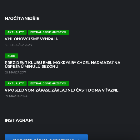
NAJČÍTANEJŠIE
AKTUALITY
EXTRALIGOVÉ MUŽSTVO
V HLOHOVCI SME VYHRALI.
19. FEBRUÁRA 2024
KLUB
PREZIDENT KLUBU EMIL MOKRYŠ BY CHCEL NADVIAZAŤ NA
ÚSPEŠNÚ MINULÚ SEZÓNU
05. MARCA 2017
AKTUALITY
EXTRALIGOVÉ MUŽSTVO
V POSLEDNOM ZÁPASE ZÁKLADNEJ ČASTI DOMA VÍŤAZNE.
09. MARCA 2024
INSTAGRAM