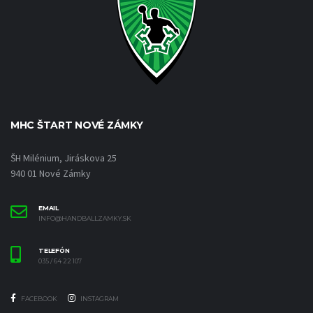
MHC ŠTART NOVÉ ZÁMKY
ŠH Milénium, Jiráskova 25
940 01 Nové Zámky
EMAIL
INFO@HANDBALLZAMKY.SK
TELEFÓN
035 / 64 22 107
FACEBOOK
INSTAGRAM