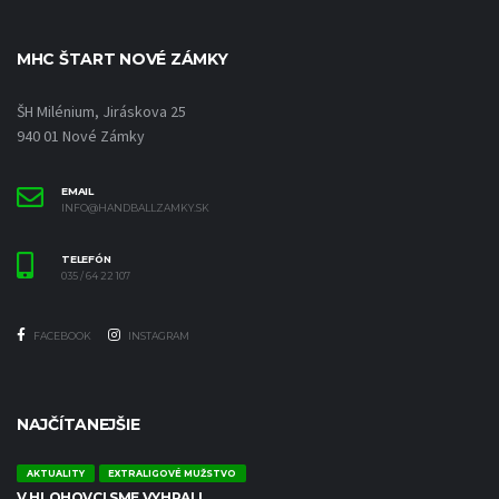
MHC ŠTART NOVÉ ZÁMKY
ŠH Milénium, Jiráskova 25
940 01 Nové Zámky
EMAIL
INFO@HANDBALLZAMKY.SK
TELEFÓN
035 / 64 22 107
FACEBOOK
INSTAGRAM
NAJČÍTANEJŠIE
AKTUALITY
EXTRALIGOVÉ MUŽSTVO
V HLOHOVCI SME VYHRALI.