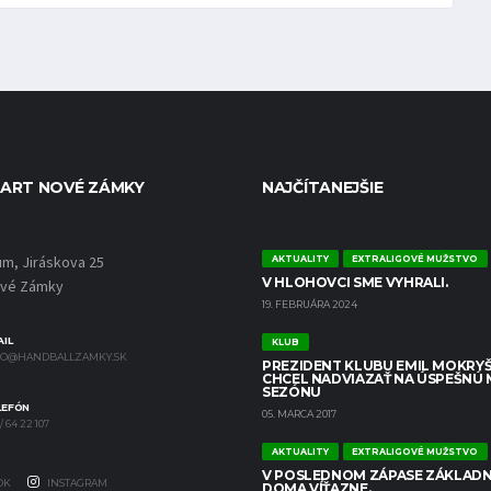
ART NOVÉ ZÁMKY
NAJČÍTANEJŠIE
um, Jiráskova 25
AKTUALITY
EXTRALIGOVÉ MUŽSTVO
V HLOHOVCI SME VYHRALI.
ové Zámky
19. FEBRUÁRA 2024
IL
KLUB
FO@HANDBALLZAMKY.SK
PREZIDENT KLUBU EMIL MOKRYŠ
CHCEL NADVIAZAŤ NA ÚSPEŠNÚ
SEZÓNU
LEFÓN
05. MARCA 2017
/ 64 22 107
AKTUALITY
EXTRALIGOVÉ MUŽSTVO
V POSLEDNOM ZÁPASE ZÁKLADN
OK
INSTAGRAM
DOMA VÍŤAZNE.