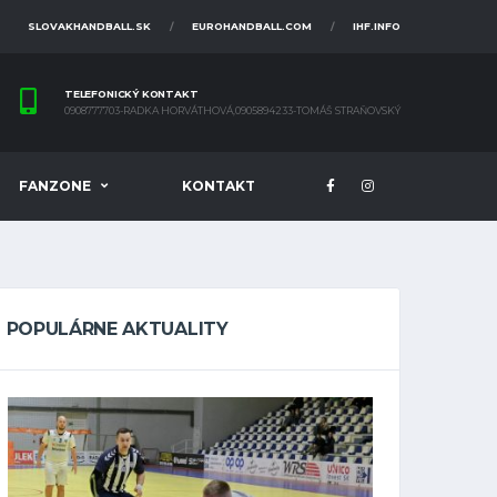
SLOVAKHANDBALL.SK
EUROHANDBALL.COM
IHF.INFO
TELEFONICKÝ KONTAKT
0908777703-RADKA HORVÁTHOVÁ,0905894233-TOMÁŠ STRAŇOVSKÝ
FANZONE
KONTAKT
POPULÁRNE AKTUALITY