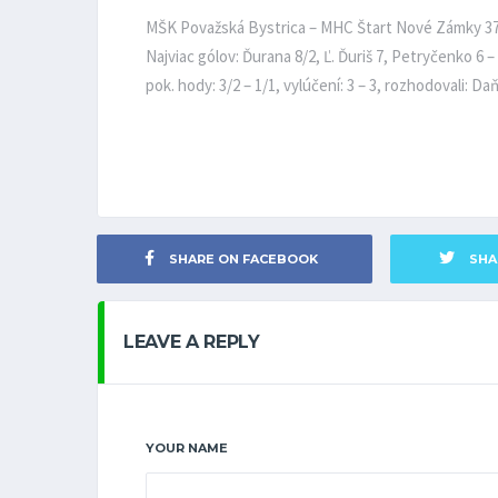
MŠK Považská Bystrica – MHC Štart Nové Zámky 37:
Najviac gólov: Ďurana 8/2, Ľ. Ďuriš 7, Petryčenko 6 –
pok. hody: 3/2 – 1/1, vylúčení: 3 – 3, rozhodovali: Da
SHARE ON FACEBOOK
SHA
LEAVE A REPLY
YOUR NAME