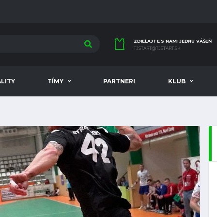
ZDIEĽAJTE S NAMI JEDNU VÁŠEŇ
TJSTART@TJSTART.SK
LITY
TÍMY
PARTNERI
KLUB