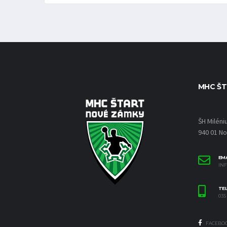
MHC ŠT
ŠH Miléni
940 01 N
EMA
IN
TE
035 
FACEBO