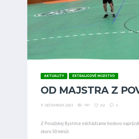
AKTUALITY
EXTRALIGOVÉ MUŽSTVO
OD MAJSTRA Z PO
11. DECEMBRA 2023
1161
252
0
Z Považskej Bystrice odchádzame bodovo naprázdno
skoro 50 minút.