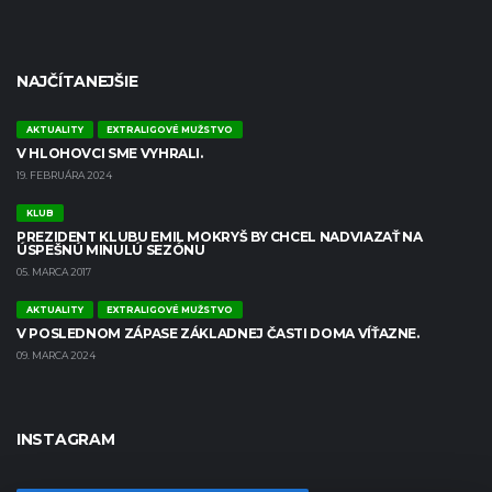
NAJČÍTANEJŠIE
AKTUALITY
EXTRALIGOVÉ MUŽSTVO
V HLOHOVCI SME VYHRALI.
19. FEBRUÁRA 2024
KLUB
PREZIDENT KLUBU EMIL MOKRYŠ BY CHCEL NADVIAZAŤ NA
ÚSPEŠNÚ MINULÚ SEZÓNU
05. MARCA 2017
AKTUALITY
EXTRALIGOVÉ MUŽSTVO
V POSLEDNOM ZÁPASE ZÁKLADNEJ ČASTI DOMA VÍŤAZNE.
09. MARCA 2024
INSTAGRAM