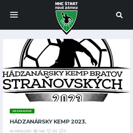
NEZARADENÉ
HÁDZANÁRSKY KEMP 2023.
1146
120
0
04. MÁJA 2023