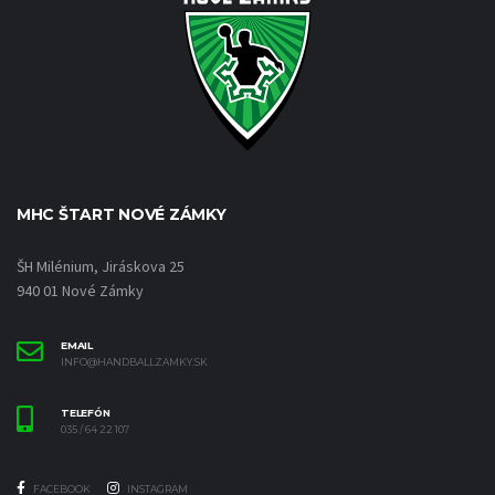
MHC ŠTART NOVÉ ZÁMKY
ŠH Milénium, Jiráskova 25
940 01 Nové Zámky
EMAIL
INFO@HANDBALLZAMKY.SK
TELEFÓN
035 / 64 22 107
FACEBOOK
INSTAGRAM