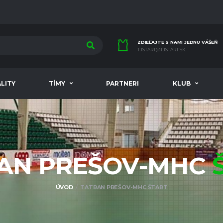
ZDIEĽAJTE S NAMI JEDNU VÁŠEŇ
TJSTART@TJSTART.SK
LITY
TÍMY
PARTNERI
KLUB
AN PREŠOV-MHC
ÚVOD
TATRAN PREŠOV-MHC ŠTART