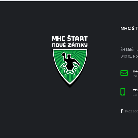
MHC ŠT
ŠH Miléni
940 01 N
EMA
IN
TE
035 
FACEBO