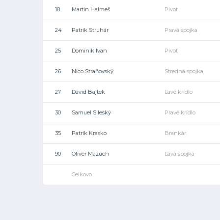
18
Martin Halmeš
Pivot
24
Patrik Struhár
Pravá spojka
25
Dominik Ivan
Pivot
26
Nico Straňovský
Stredná spojka
27
Dávid Bajtek
Ľavé krídlo
30
Samuel Sileský
Pravé krídlo
35
Patrik Krasko
Brankár
90
Oliver Mazúch
Ľavá spojka
Celkovo