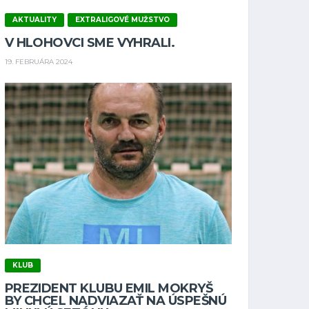
AKTUALITY
EXTRALIGOVÉ MUŽSTVO
V HLOHOVCI SME VYHRALI.
19. FEBRUÁRA 2024
KLUB
PREZIDENT KLUBU EMIL MOKRYŠ
BY CHCEL NADVIAZAŤ NA ÚSPEŠNÚ