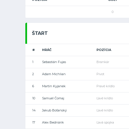
0
ŠTART
#
HRÁČ
POZÍCIA
1
Sebastián Fujas
Brankár
2
Adam Michlian
Pivot
6
Martin Kyjanek
Pravé krídlo
10
Samuel Čomaj
Ľavé krídlo
14
Jakub Boťanský
Ľavé krídlo
17
Alex Bednárik
Ľavá spojka