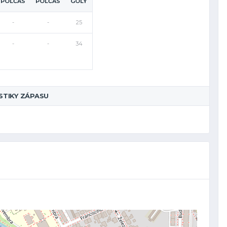
POLČAS
POLČAS
GÓLY
-
-
25
-
-
34
STIKY ZÁPASU