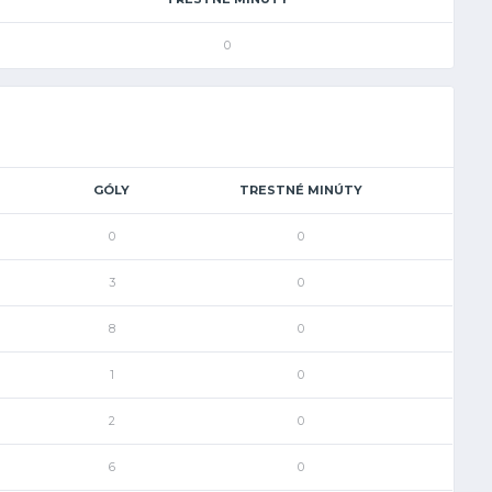
0
GÓLY
TRESTNÉ MINÚTY
0
0
3
0
8
0
1
0
2
0
6
0