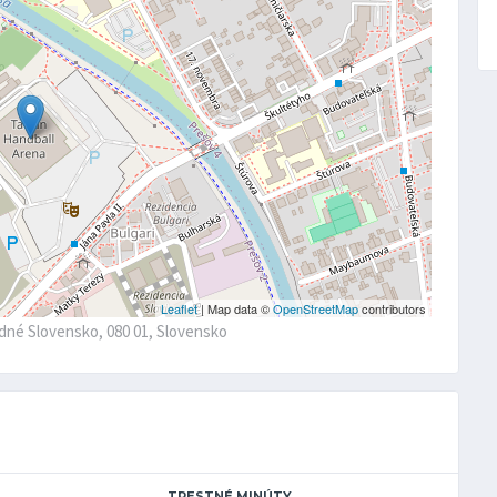
Leaflet
| Map data ©
OpenStreetMap
contributors
odné Slovensko, 080 01, Slovensko
TRESTNÉ MINÚTY