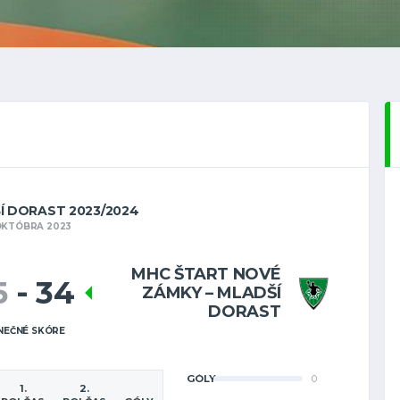
ŠÍ DORAST 2023/2024
OKTÓBRA 2023
MHC ŠTART NOVÉ
5
-
34
ZÁMKY – MLADŠÍ
DORAST
NEČNÉ SKÓRE
GÓLY
0
1.
2.