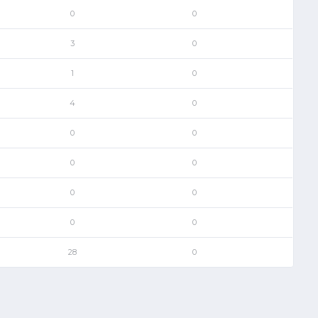
0
0
3
0
1
0
4
0
0
0
0
0
0
0
0
0
28
0