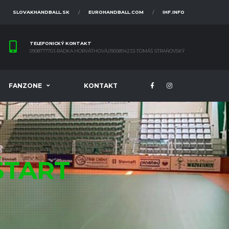
SLOVAKHANDBALL.SK
EUROHANDBALL.COM
IHF.INFO
TELEFONICKÝ KONTAKT
0908777703-RADKA HORVÁTHOVÁ,0905894233-TOMÁŠ STRAŇOVSKÝ
FANZONE
KONTAKT
ŠTART