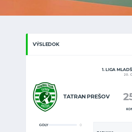
VÝSLEDOK
1. LIGA MLAD
20. 
2
TATRAN PREŠOV
KO
GÓLY
0