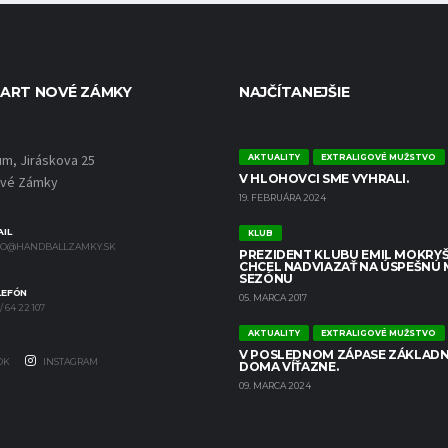
ART NOVÉ ZÁMKY
NAJČÍTANEJŠIE
um, Jiráskova 25
AKTUALITY
EXTRALIGOVÉ MUŽSTVO
V HLOHOVCI SME VYHRALI.
ové Zámky
19. FEBRUÁRA 2024
IL
KLUB
FO@HANDBALLZAMKY.SK
PREZIDENT KLUBU EMIL MOKRYŠ
CHCEL NADVIAZAŤ NA ÚSPEŠNÚ
SEZÓNU
LEFÓN
05. MARCA 2017
/ 64 22 107
AKTUALITY
EXTRALIGOVÉ MUŽSTVO
V POSLEDNOM ZÁPASE ZÁKLADN
OK
INSTAGRAM
DOMA VÍŤAZNE.
09. MARCA 2024