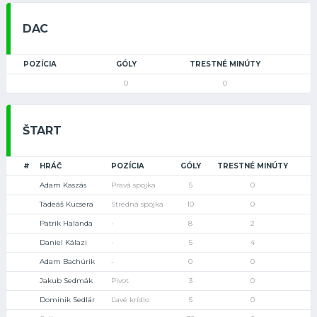
DAC
POZÍCIA
GÓLY
TRESTNÉ MINÚTY
0
0
ŠTART
#
HRÁČ
POZÍCIA
GÓLY
TRESTNÉ MINÚTY
Adam Kaszás
Pravá spojka
5
0
Tadeáš Kucsera
Stredná spojka
10
0
Patrik Halanda
-
8
2
Daniel Kálazi
-
5
4
Adam Bachúrik
-
0
0
Jakub Sedmák
Pivot
3
0
Dominik Sedlár
Ľavé krídlo
5
0