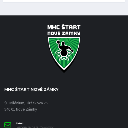
MHC ŠTART NOVÉ ZÁMKY
ŠH Milénium, Jiráskova 25
940 01 Nové Zámky
EMAIL
INFO@HANDBALLZAMKY.SK