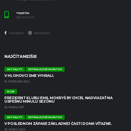
TELEFÓN
035 / 64 22 107
FACEBOOK
INSTAGRAM
NAJČÍTANEJŠIE
AKTUALITY
EXTRALIGOVÉ MUŽSTVO
V HLOHOVCI SME VYHRALI.
19. FEBRUÁRA 2024
KLUB
PREZIDENT KLUBU EMIL MOKRYŠ BY CHCEL NADVIAZAŤ NA
ÚSPEŠNÚ MINULÚ SEZÓNU
05. MARCA 2017
AKTUALITY
EXTRALIGOVÉ MUŽSTVO
V POSLEDNOM ZÁPASE ZÁKLADNEJ ČASTI DOMA VÍŤAZNE.
09. MARCA 2024