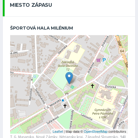
MIESTO ZÁPASU
ŠPORTOVÁ HALA MILÉNIUM
Leaflet
| Map data ©
OpenStreetMap
contributors
T. G. Masaryka, Nové Zámky, Nitriansky kraj, Západné Slovensko, 940