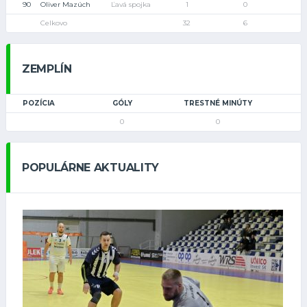
90
Oliver Mazúch
Ľavá spojka
1
0
Celkovo
32
6
ZEMPLÍN
POZÍCIA
GÓLY
TRESTNÉ MINÚTY
0
0
POPULÁRNE AKTUALITY