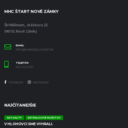
MHC ŠTART NOVÉ ZÁMKY
ŠH Milénium, Jiráskova 25
940 01 Nové Zámky
EMAIL
INFO@HANDBALLZAMKY.SK
TELEFÓN
035 / 64 22 107
FACEBOOK
INSTAGRAM
NAJČÍTANEJŠIE
AKTUALITY
EXTRALIGOVÉ MUŽSTVO
V HLOHOVCI SME VYHRALI.