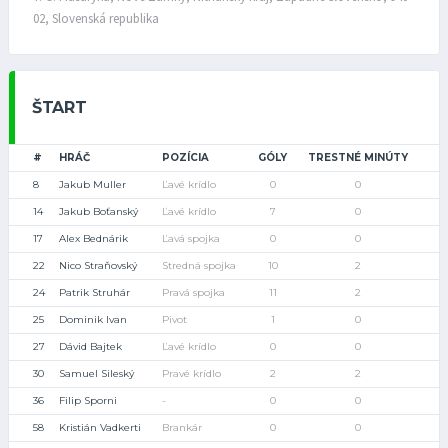
02, Slovenská republika
ŠTART
#
HRÁČ
POZÍCIA
GÓLY
TRESTNÉ MINÚTY
8
Jakub Muller
Ľavé krídlo
0
0
14
Jakub Boťanský
Ľavé krídlo
7
0
17
Alex Bednárik
Ľavá spojka
0
0
22
Nico Straňovský
Stredná spojka
10
2
24
Patrik Struhár
Pravá spojka
11
2
25
Dominik Ivan
Pivot
1
0
27
Dávid Bajtek
Ľavé krídlo
0
0
30
Samuel Sileský
Pravé krídlo
2
2
36
Filip Sporni
-
0
0
58
Kristián Vadkerti
Brankár
0
0