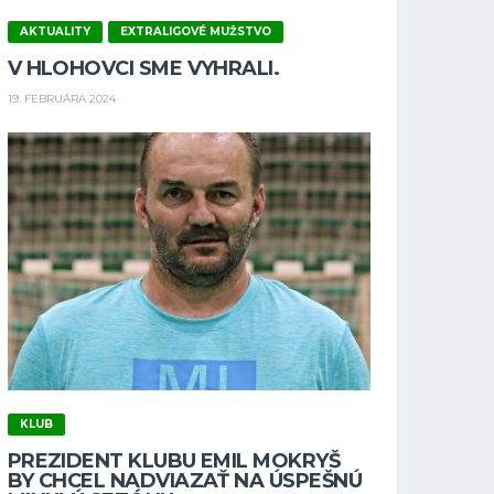
AKTUALITY
EXTRALIGOVÉ MUŽSTVO
V HLOHOVCI SME VYHRALI.
19. FEBRUÁRA 2024
KLUB
PREZIDENT KLUBU EMIL MOKRYŠ
BY CHCEL NADVIAZAŤ NA ÚSPEŠNÚ