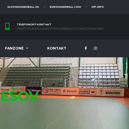
SLOVAKHANDBALL.SK
EUROHANDBALL.COM
IHF.INFO
TELEFONICKÝ KONTAKT
0908777703-RADKA HORVÁTHOVÁ,0905894233-TOMÁŠ STRAŇOVSKÝ
FANZONE
KONTAKT
EŠOV