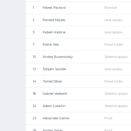
1
Marek Pavlovič
Brankár
2
Ronald Mojzes
Ľavá spojka
5
Fabien Katona
Ľavá spojka
7
Patrik Illés
Pravé krídlo
10
Andrej Buranovský
Stredná spojka
13
Štěpán Souček
Ľavá spojka
14
Tomáš Dévai
Pravé krídlo
18
Gabriel Vadkerti
Stredná spojka
22
Adam Lukačín
Stredná spojka
23
Alexander Ivanov
Pivot
26
Andrej Salgó
Pivot