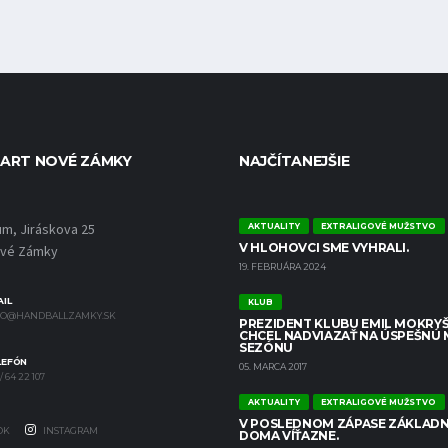
ART NOVÉ ZÁMKY
NAJČÍTANEJŠIE
um, Jiráskova 25
AKTUALITY
EXTRALIGOVÉ MUŽSTVO
V HLOHOVCI SME VYHRALI.
ové Zámky
19. FEBRUÁRA 2024
IL
KLUB
FO@HANDBALLZAMKY.SK
PREZIDENT KLUBU EMIL MOKRYŠ
CHCEL NADVIAZAŤ NA ÚSPEŠNÚ
SEZÓNU
LEFÓN
05. MARCA 2017
/ 64 22 107
AKTUALITY
EXTRALIGOVÉ MUŽSTVO
V POSLEDNOM ZÁPASE ZÁKLADN
OK
INSTAGRAM
DOMA VÍŤAZNE.