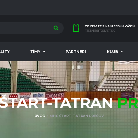
ZDIEĽAJTE S NAMI JEDNU VÁŠEŇ
TJSTART@TJSTART.SK
LITY
TÍMY
PARTNERI
KLUB
ŠTART-TATRAN
PR
ÚVOD
MHC ŠTART-TATRAN PREŠOV