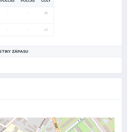
POLČAS
POLČAS
GÓLY
-
-
30
-
-
41
STIKY ZÁPASU