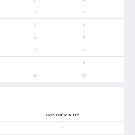
3
0
3
0
0
0
0
0
1
2
30
10
TRESTNÉ MINÚTY
0