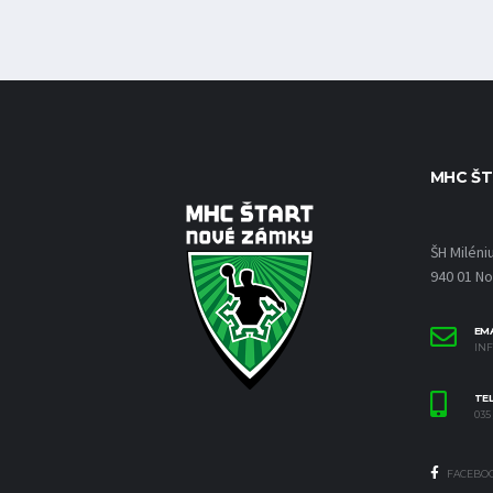
MHC ŠT
ŠH Miléni
940 01 N
EMA
IN
TE
035 
FACEBO