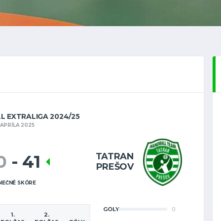
L EXTRALIGA 2024/25
. APRÍLA 2025
TATRAN
0
-
41
PREŠOV
NEČNÉ SKÓRE
GÓLY
0
1.
2.