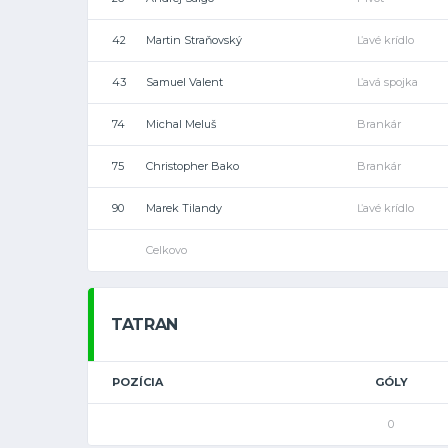
42
Martin Straňovský
Ľavé krídlo
43
Samuel Valent
Ľavá spojka
74
Michal Meluš
Brankár
75
Christopher Bako
Brankár
90
Marek Tilandy
Ľavé krídlo
Celkovo
TATRAN
POZÍCIA
GÓLY
0