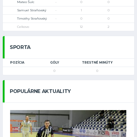
Mateo Šulc
-
0
0
Samuel Straňovský
-
1
0
Timothy Straňovský
-
0
0
Celkovo
12
2
SPORTA
POZÍCIA
GÓLY
TRESTNÉ MINÚTY
0
0
POPULÁRNE AKTUALITY