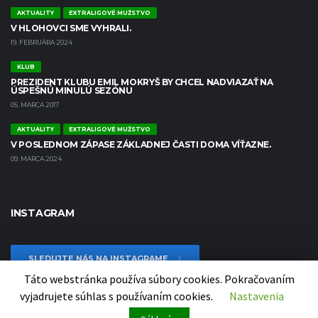
AKTUALITY
EXTRALIGOVÉ MUŽSTVO
V HLOHOVCI SME VYHRALI.
19. FEBRUÁRA 2024
KLUB
PREZIDENT KLUBU EMIL MOKRYŠ BY CHCEL NADVIAZAŤ NA
ÚSPEŠNÚ MINULÚ SEZÓNU
05. MARCA 2017
AKTUALITY
EXTRALIGOVÉ MUŽSTVO
V POSLEDNOM ZÁPASE ZÁKLADNEJ ČASTI DOMA VÍŤAZNE.
09. MARCA 2024
INSTAGRAM
SLEDUJTE NÁS NA INSTAGRAME
Táto webstránka používa súbory cookies. Pokračovaním
vyjadrujete súhlas s používaním cookies.
Nastavenia