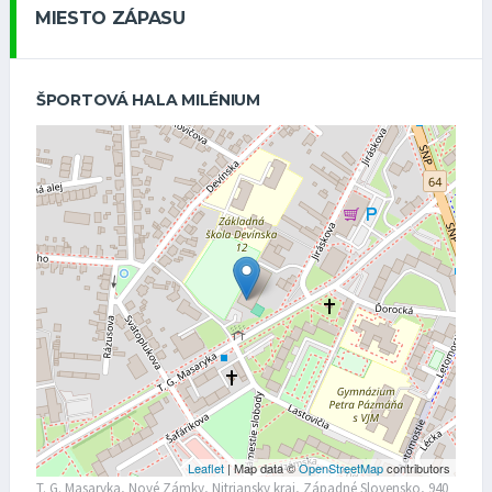
MIESTO ZÁPASU
ŠPORTOVÁ HALA MILÉNIUM
Leaflet
| Map data ©
OpenStreetMap
contributors
T. G. Masaryka, Nové Zámky, Nitriansky kraj, Západné Slovensko, 940