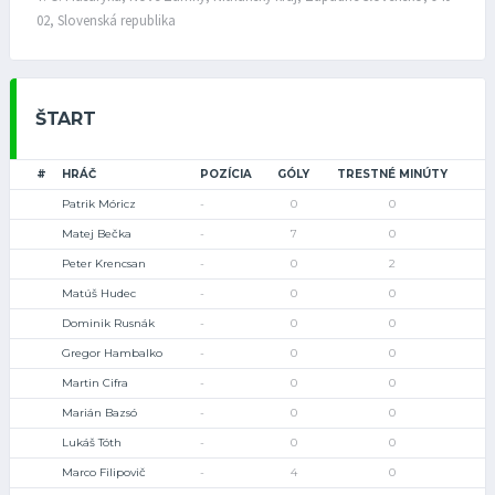
02, Slovenská republika
ŠTART
#
HRÁČ
POZÍCIA
GÓLY
TRESTNÉ MINÚTY
Patrik Móricz
-
0
0
Matej Bečka
-
7
0
Peter Krencsan
-
0
2
Matúš Hudec
-
0
0
Dominik Rusnák
-
0
0
Gregor Hambalko
-
0
0
Martin Cifra
-
0
0
Marián Bazsó
-
0
0
Lukáš Tóth
-
0
0
Marco Filipovič
-
4
0