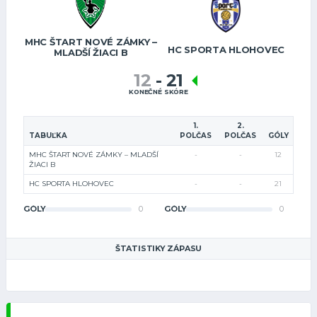
MHC ŠTART NOVÉ ZÁMKY –
HC SPORTA HLOHOVEC
MLADŠÍ ŽIACI B
12
-
21
KONEČNÉ SKÓRE
1.
2.
TABUĽKA
POLČAS
POLČAS
GÓLY
MHC ŠTART NOVÉ ZÁMKY – MLADŠÍ
-
-
12
ŽIACI B
HC SPORTA HLOHOVEC
-
-
21
GÓLY
0
GÓLY
0
ŠTATISTIKY ZÁPASU