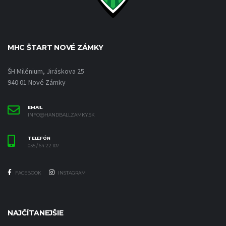
MHC ŠTART NOVÉ ZÁMKY
ŠH Milénium, Jiráskova 25
940 01 Nové Zámky
EMAIL
INFO@HANDBALLZAMKY.SK
TELEFÓN
035 / 64 22 107
FACEBOOK
INSTAGRAM
NAJČÍTANEJŠIE