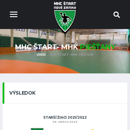
MHC ŠTART- MHK
PIEŠŤANY
ÚVOD
MHC ŠTART- MHK PIEŠŤANY
VÝSLEDOK
STARŠÍ ŽIACI 2021/2022
06. MARCA 2022