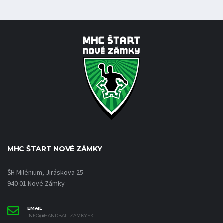
MHC ŠTART NOVÉ ZÁMKY
ŠH Milénium, Jiráskova 25
940 01 Nové Zámky
EMAIL
INFO@HANDBALLZAMKY.SK