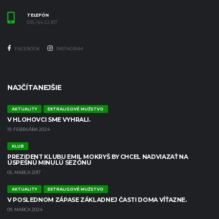
TELEFÓN
035 / 64 22 107
FACEBOOK
INSTAGRAM
NAJČÍTANEJŠIE
AKTUALITY
EXTRALIGOVÉ MUŽSTVO
V HLOHOVCI SME VYHRALI.
19. FEBRUÁRA 2024
KLUB
PREZIDENT KLUBU EMIL MOKRYŠ BY CHCEL NADVIAZAŤ NA
ÚSPEŠNÚ MINULÚ SEZÓNU
05. MARCA 2017
AKTUALITY
EXTRALIGOVÉ MUŽSTVO
V POSLEDNOM ZÁPASE ZÁKLADNEJ ČASTI DOMA VÍŤAZNE.
09. MARCA 2024