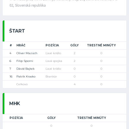
02, Slovenská republika
ŠTART
#
HRÁČ
POZÍCIA
GÓLY
TRESTNÉ MINÚTY
4
Oliver Mazúch
Ľavé krídlo
2
0
6
Filip Sporni
Ľavá spojka
2
0
7
Dávid Bajtek
Ľavé krídlo
0
0
16
Patrik Krasko
Brankár
0
0
Celkovo
4
0
MHK
POZÍCIA
GÓLY
TRESTNÉ MINÚTY
0
0