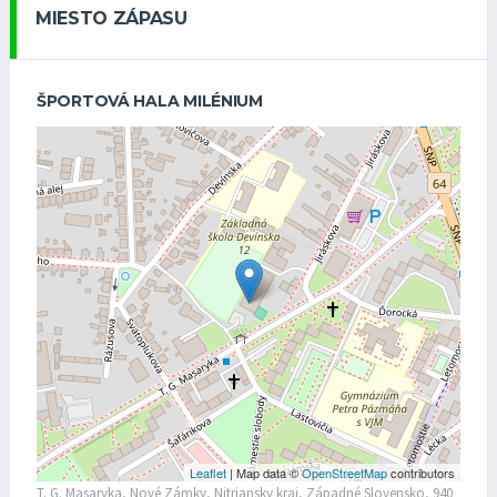
MIESTO ZÁPASU
ŠPORTOVÁ HALA MILÉNIUM
Leaflet
| Map data ©
OpenStreetMap
contributors
T. G. Masaryka, Nové Zámky, Nitriansky kraj, Západné Slovensko, 940