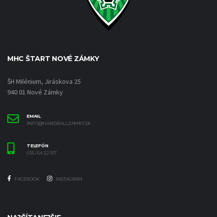
MHC ŠTART NOVÉ ZÁMKY
ŠH Milénium, Jiráskova 25
940 01 Nové Zámky
EMAIL
INFO@HANDBALLZAMKY.SK
TELEFÓN
035 / 64 22 107
FACEBOOK
INSTAGRAM