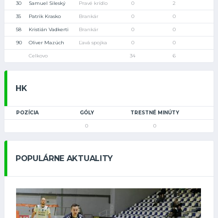
30
Samuel Sileský
Pravé krídlo
0
2
35
Patrik Krasko
Brankár
0
0
58
Kristián Vadkerti
Brankár
0
0
90
Oliver Mazúch
Ľavá spojka
0
0
Celkovo
34
6
HK
POZÍCIA
GÓLY
TRESTNÉ MINÚTY
0
0
POPULÁRNE AKTUALITY