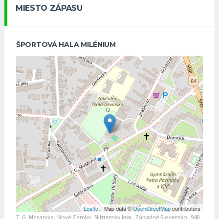
MIESTO ZÁPASU
ŠPORTOVÁ HALA MILÉNIUM
Leaflet
| Map data ©
OpenStreetMap
contributors
T. G. Masaryka, Nové Zámky, Nitriansky kraj, Západné Slovensko, 940