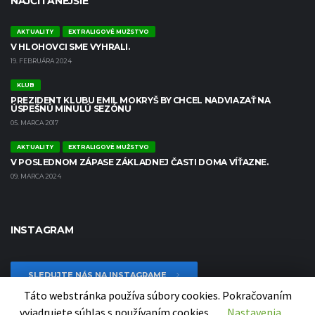
NAJČÍTANEJŠIE
AKTUALITY
EXTRALIGOVÉ MUŽSTVO
V HLOHOVCI SME VYHRALI.
19. FEBRUÁRA 2024
KLUB
PREZIDENT KLUBU EMIL MOKRYŠ BY CHCEL NADVIAZAŤ NA
ÚSPEŠNÚ MINULÚ SEZÓNU
05. MARCA 2017
AKTUALITY
EXTRALIGOVÉ MUŽSTVO
V POSLEDNOM ZÁPASE ZÁKLADNEJ ČASTI DOMA VÍŤAZNE.
09. MARCA 2024
INSTAGRAM
SLEDUJTE NÁS NA INSTAGRAME
Táto webstránka používa súbory cookies. Pokračovaním
vyjadrujete súhlas s používaním cookies.
Nastavenia