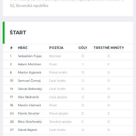
02, Slovenská republika
ŠTART
#
HRÁČ
POZÍCIA
GÓLY
TRESTNÉ MINÚTY
1
Sebastián Fujas
Brankár
0
0
2
Adam Michlian
Pivot
1
2
6
Martin Kyjanek
Pravé krídlo
11
0
10
Samuel Čomaj
Ľavé krídlo
2
0
14
Jakub Boťanský
Ľavé krídlo
5
0
17
Alex Bednárik
Ľavá spojka
2
0
18
Martin Halmeš
Pivot
3
0
24
Patrik Struhár
Pravá spojka
5
2
26
Nico Straňovský
Stredná spojka
5
0
27
Dávid Bajtek
Ľavé krídlo
0
0