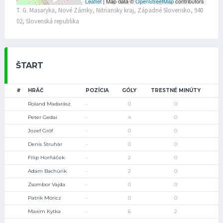
Leaflet
| Map data ©
OpenStreetMap
contributors
T. G. Masaryka, Nové Zámky, Nitriansky kraj, Západné Slovensko, 940
02, Slovenská republika
ŠTART
#
HRÁČ
POZÍCIA
GÓLY
TRESTNÉ MINÚTY
Roland Madarász
-
0
0
Peter Gedai
-
4
0
Jozef Gróf
-
0
0
Denis Struhár
-
0
0
Filip Horňáček
-
2
0
Adam Bachúrik
-
2
0
Zsombor Vajda
-
0
0
Patrik Móricz
-
0
0
Maxim Kytka
-
6
2