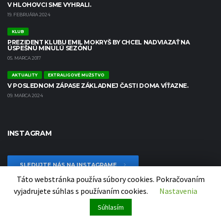
V HLOHOVCI SME VYHRALI.
19. FEBRUÁRA 2024
KLUB
PREZIDENT KLUBU EMIL MOKRYŠ BY CHCEL NADVIAZAŤ NA
ÚSPEŠNÚ MINULÚ SEZÓNU
05. MARCA 2017
AKTUALITY
EXTRALIGOVÉ MUŽSTVO
V POSLEDNOM ZÁPASE ZÁKLADNEJ ČASTI DOMA VÍŤAZNE.
09. MARCA 2024
INSTAGRAM
SLEDUJTE NÁS NA INSTAGRAME
Táto webstránka používa súbory cookies. Pokračovaním
vyjadrujete súhlas s používaním cookies.
Nastavenia
Súhlasím
Copyright 2020 MHC ŠTART Nové Zámky | Website created by
Let's Consult