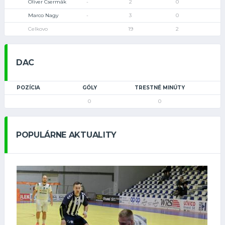
Oliver Csermák
-
2
0
Marco Nagy
-
3
0
Celkovo
19
2
DAC
POZÍCIA
GÓLY
TRESTNÉ MINÚTY
0
0
POPULÁRNE AKTUALITY