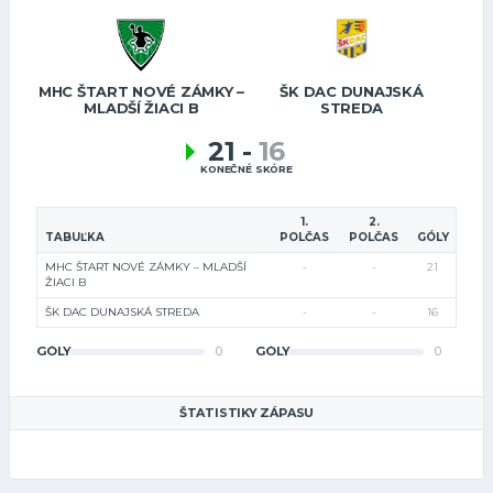
MHC ŠTART NOVÉ ZÁMKY –
ŠK DAC DUNAJSKÁ
MLADŠÍ ŽIACI B
STREDA
21
-
16
KONEČNÉ SKÓRE
1.
2.
TABUĽKA
POLČAS
POLČAS
GÓLY
MHC ŠTART NOVÉ ZÁMKY – MLADŠÍ
-
-
21
ŽIACI B
ŠK DAC DUNAJSKÁ STREDA
-
-
16
GÓLY
0
GÓLY
0
ŠTATISTIKY ZÁPASU