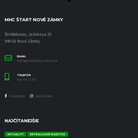
MHC ŠTART NOVÉ ZÁMKY
ŠH Milénium, Jiráskova 25
940 01 Nové Zámky
EMAIL
INFO@HANDBALLZAMKY.SK
TELEFÓN
035 / 64 22 107
FACEBOOK
INSTAGRAM
NAJČÍTANEJŠIE
AKTUALITY
EXTRALIGOVÉ MUŽSTVO