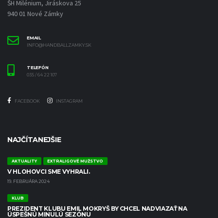
ŠH Milénium, Jiráskova 25
940 01 Nové Zámky
EMAIL
INFO@HANDBALLZAMKY.SK
TELEFÓN
035 / 64 22 107
FACEBOOK
INSTAGRAM
NAJČÍTANEJŠIE
AKTUALITY
EXTRALIGOVÉ MUŽSTVO
V HLOHOVCI SME VYHRALI.
19. FEBRUÁRA 2024
KLUB
PREZIDENT KLUBU EMIL MOKRYŠ BY CHCEL NADVIAZAŤ NA
ÚSPEŠNÚ MINULÚ SEZÓNU