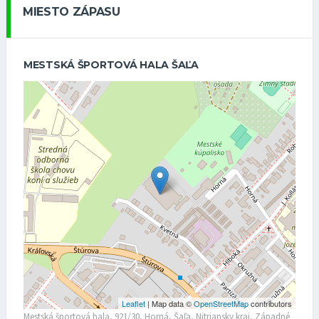
MIESTO ZÁPASU
MESTSKÁ ŠPORTOVÁ HALA ŠAĽA
Leaflet
| Map data ©
OpenStreetMap
contributors
Mestská športová hala, 921/30, Horná, Šaľa, Nitriansky kraj, Západné