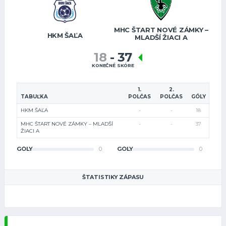
MHC ŠTART NOVÉ ZÁMKY –
HKM ŠAĽA
MLADŠÍ ŽIACI A
18
-
37
KONEČNÉ SKÓRE
1.
2.
TABUĽKA
POLČAS
POLČAS
GÓLY
HKM ŠAĽA
-
-
18
MHC ŠTART NOVÉ ZÁMKY – MLADŠÍ
-
-
37
ŽIACI A
GÓLY
0
GÓLY
0
ŠTATISTIKY ZÁPASU