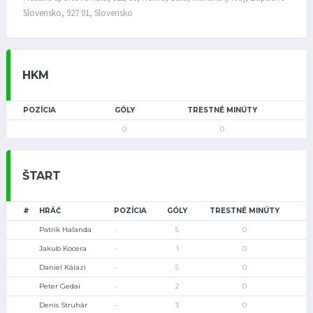
Slovensko, 927 01, Slovensko
HKM
POZÍCIA
GÓLY
TRESTNÉ MINÚTY
0
0
ŠTART
#
HRÁČ
POZÍCIA
GÓLY
TRESTNÉ MINÚTY
Patrik Halanda
-
5
0
Jakub Kocera
-
1
0
Daniel Kálazi
-
5
0
Peter Gedai
-
2
0
Denis Struhár
-
3
0