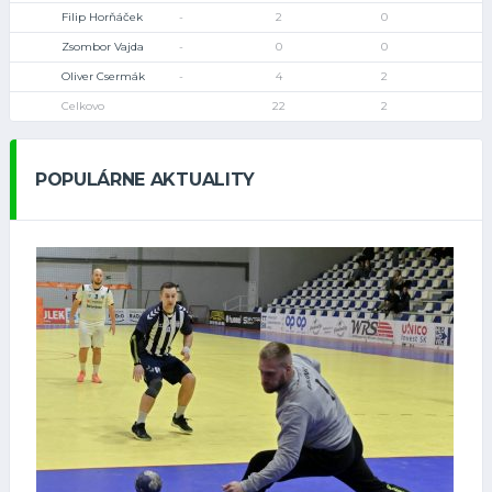
Filip Horňáček
-
2
0
Zsombor Vajda
-
0
0
Oliver Csermák
-
4
2
Celkovo
22
2
POPULÁRNE AKTUALITY