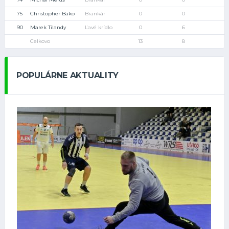
75
Christopher Bako
Brankár
0
0
90
Marek Tilandy
Ľavé krídlo
0
6
Celkovo
13
8
POPULÁRNE AKTUALITY