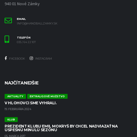
940 01 Nové Zámky
EMAIL
INFO@HANDBALLZAMKY.SK
TELEFÓN
035 / 64 22 107
FACEBOOK
INSTAGRAM
NAJČÍTANEJŠIE
AKTUALITY
EXTRALIGOVÉ MUŽSTVO
V HLOHOVCI SME VYHRALI.
19. FEBRUÁRA 2024
KLUB
PREZIDENT KLUBU EMIL MOKRYŠ BY CHCEL NADVIAZAŤ NA
ÚSPEŠNÚ MINULÚ SEZÓNU
05. MARCA 2017