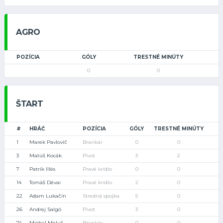
AGRO
POZÍCIA
GÓLY
TRESTNÉ MINÚTY
0
0
ŠTART
#
HRÁČ
POZÍCIA
GÓLY
TRESTNÉ MINÚTY
1
Marek Pavlovič
Brankár
0
0
3
Matúš Kocák
Pivot
3
2
7
Patrik Illés
Pravé krídlo
0
0
14
Tomáš Dévai
Pravé krídlo
2
0
22
Adam Lukačín
Stredná spojka
5
0
26
Andrej Salgó
Pivot
3
0
74
Michal Meluš
Brankár
0
0