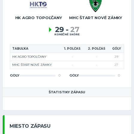
HK AGRO TOPOĽČANY
MHC ŠTART NOVÉ ZÁMKY
29
-
27
KONEČNÉ SKÓRE
TABUĽKA
1. POLČAS
2. POLČAS
GÓLY
HK AGRO TOPOĽČANY
-
-
29
MHC ŠTART NOVÉ ZÁMKY
-
-
27
GÓLY
0
GÓLY
0
ŠTATISTIKY ZÁPASU
MIESTO ZÁPASU