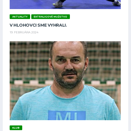
AKTUALITY
EXTRALIGOVÉ MUŽSTVO
V HLOHOVCI SME VYHRALI.
19. FEBRUÁRA 2024
KLUB