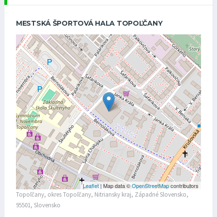
MESTSKÁ ŠPORTOVÁ HALA TOPOĽČANY
Leaflet
| Map data ©
OpenStreetMap
contributors
Topoľčany, okres Topoľčany, Nitriansky kraj, Západné Slovensko,
95501, Slovensko