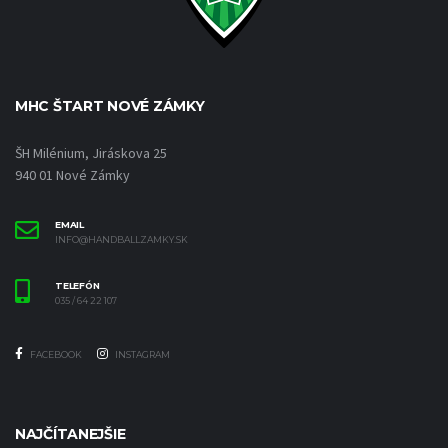
MHC ŠTART NOVÉ ZÁMKY
ŠH Milénium, Jiráskova 25
940 01 Nové Zámky
EMAIL
INFO@HANDBALLZAMKY.SK
TELEFÓN
035 / 64 22 107
FACEBOOK
INSTAGRAM
NAJČÍTANEJŠIE