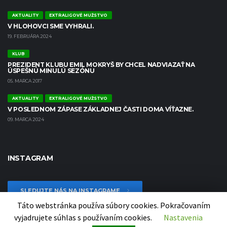
AKTUALITY
EXTRALIGOVÉ MUŽSTVO
V HLOHOVCI SME VYHRALI.
19. FEBRUÁRA 2024
KLUB
PREZIDENT KLUBU EMIL MOKRYŠ BY CHCEL NADVIAZAŤ NA
ÚSPEŠNÚ MINULÚ SEZÓNU
05. MARCA 2017
AKTUALITY
EXTRALIGOVÉ MUŽSTVO
V POSLEDNOM ZÁPASE ZÁKLADNEJ ČASTI DOMA VÍŤAZNE.
09. MARCA 2024
INSTAGRAM
SLEDUJTE NÁS NA INSTAGRAME
Táto webstránka používa súbory cookies. Pokračovaním
vyjadrujete súhlas s používaním cookies.
Nastavenia