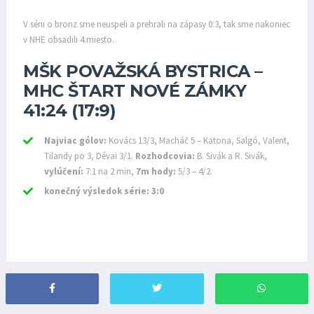
V sérii o bronz sme neuspeli a prehrali na zápasy 0:3, tak sme nakoniec
v NHE obsadili 4.miesto.
MŠK POVAŽSKÁ BYSTRICA –
MHC ŠTART NOVÉ ZÁMKY
41:24 (17:9)
Najviac gólov:
Kovács 13/3, Macháč 5 – Katona, Salgó, Valent,
Tilandy po 3, Dévai 3/1.
Rozhodcovia:
B. Sivák a R. Sivák,
vylúčení:
7:1 na 2 min,
7m hody:
5/3 – 4/2.
konečný výsledok série: 3:0