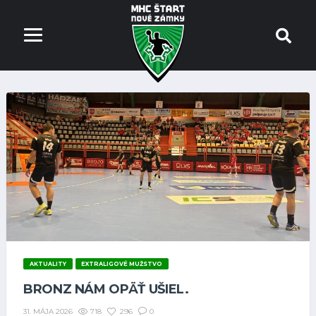
AKTUALITY
EXTRALIGOVÉ MUŽSTVO
BRONZ NÁM OPÄŤ UŠIEL.
718
296
0
31. MÁJA 2026