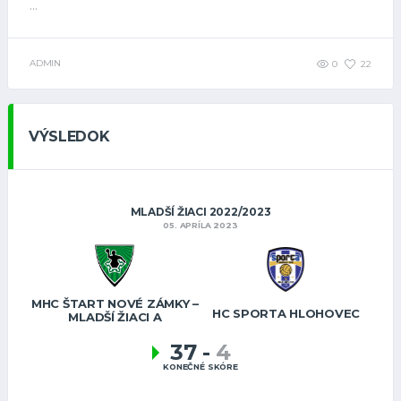
...
ADMIN
0
22
VÝSLEDOK
MLADŠÍ ŽIACI 2022/2023
05. APRÍLA 2023
MHC ŠTART NOVÉ ZÁMKY –
HC SPORTA HLOHOVEC
MLADŠÍ ŽIACI A
37
-
4
KONEČNÉ SKÓRE