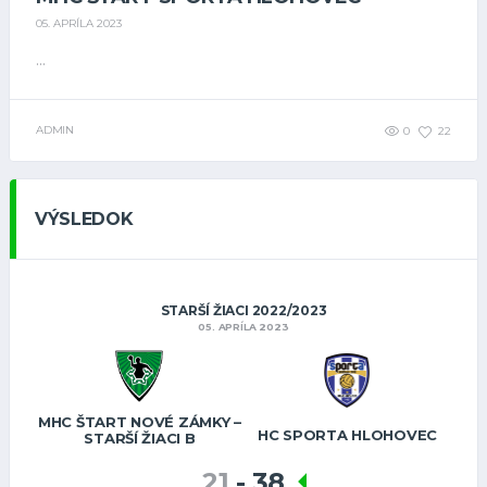
05. APRÍLA 2023
...
ADMIN
0
22
VÝSLEDOK
STARŠÍ ŽIACI 2022/2023
05. APRÍLA 2023
MHC ŠTART NOVÉ ZÁMKY –
HC SPORTA HLOHOVEC
STARŠÍ ŽIACI B
21
-
38