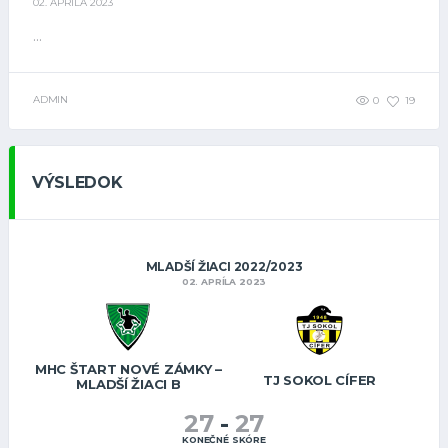
02. APRÍLA 2023
...
ADMIN
0
19
VÝSLEDOK
MLADŠÍ ŽIACI 2022/2023
02. APRÍLA 2023
MHC ŠTART NOVÉ ZÁMKY –
TJ SOKOL CÍFER
MLADŠÍ ŽIACI B
27
-
27
KONEČNÉ SKÓRE