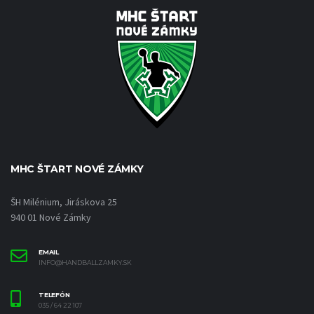
MHC ŠTART NOVÉ ZÁMKY
ŠH Milénium, Jiráskova 25
940 01 Nové Zámky
EMAIL
INFO@HANDBALLZAMKY.SK
TELEFÓN
035 / 64 22 107