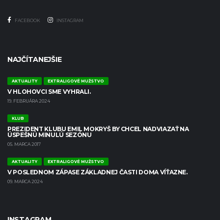
FACEBOOK
INSTAGRAM
NAJČÍTANEJŠIE
AKTUALITY
EXTRALIGOVÉ MUŽSTVO
V HLOHOVCI SME VYHRALI.
19. FEBRUÁRA 2024
KLUB
PREZIDENT KLUBU EMIL MOKRYŠ BY CHCEL NADVIAZAŤ NA
ÚSPEŠNÚ MINULÚ SEZÓNU
05. MARCA 2017
AKTUALITY
EXTRALIGOVÉ MUŽSTVO
V POSLEDNOM ZÁPASE ZÁKLADNEJ ČASTI DOMA VÍŤAZNE.
09. MARCA 2024
INSTAGRAM