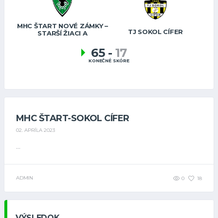
MHC ŠTART NOVÉ ZÁMKY –
TJ SOKOL CÍFER
STARŠÍ ŽIACI A
65
-
17
KONEČNÉ SKÓRE
MHC ŠTART-SOKOL CÍFER
02. APRÍLA 2023
...
ADMIN
0
18
VÝSLEDOK