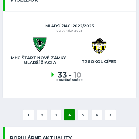
MLADŠÍ ŽIACI 2022/2023
02. APRÍLA 2023
MHC ŠTART NOVÉ ZÁMKY –
TJ SOKOL CÍFER
MLADŠÍ ŽIACI A
33
-
10
KONEČNÉ SKÓRE
2
3
4
5
6
POPULÁRNE AKTUALITY