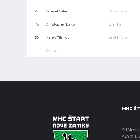
43
Samuel Valent
Ľavá spojka
75
Christopher Bako
Brankár
90
Marek Tilandy
Ľavé krídlo
Celkovo
MHC ŠT
ŠH Miléni
940 01 N