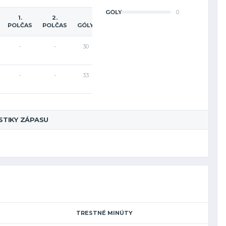
GÓLY
0
1.
2.
POLČAS
POLČAS
GÓLY
-
-
30
-
-
33
STIKY ZÁPASU
TRESTNÉ MINÚTY