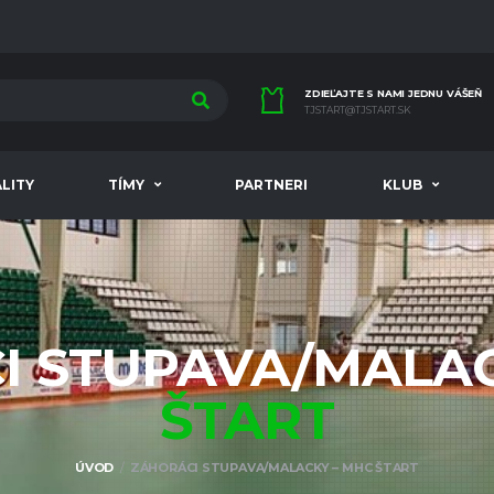
ZDIEĽAJTE S NAMI JEDNU VÁŠEŇ
TJSTART@TJSTART.SK
LITY
TÍMY
PARTNERI
KLUB
I STUPAVA/MALAC
ŠTART
ÚVOD
ZÁHORÁCI STUPAVA/MALACKY – MHC ŠTART