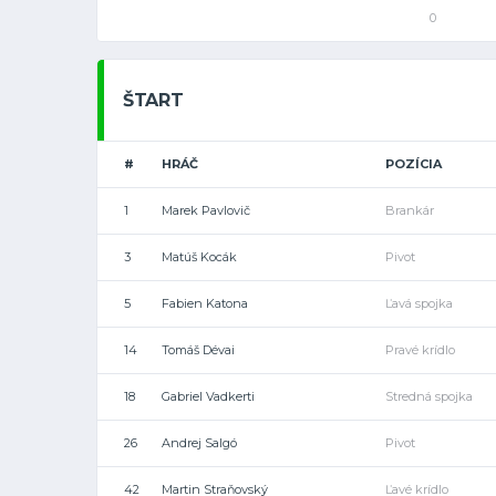
0
ŠTART
#
HRÁČ
POZÍCIA
1
Marek Pavlovič
Brankár
3
Matúš Kocák
Pivot
5
Fabien Katona
Ľavá spojka
14
Tomáš Dévai
Pravé krídlo
18
Gabriel Vadkerti
Stredná spojka
26
Andrej Salgó
Pivot
42
Martin Straňovský
Ľavé krídlo