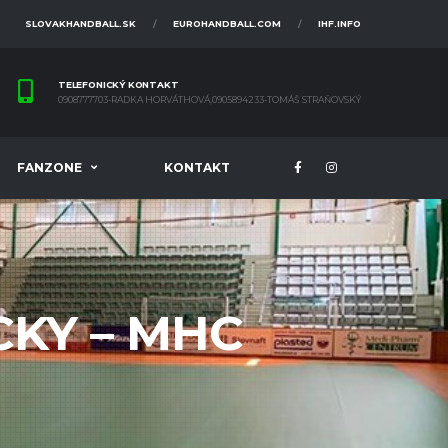
SLOVAKHANDBALL.SK
EUROHANDBALL.COM
IHF.INFO
TELEFONICKÝ KONTAKT
0908777703-RADKA HORVÁTHOVÁ,0905894233-TOMÁŠ STRAŇOVSKÝ
FANZONE
KONTAKT
KY – MHC