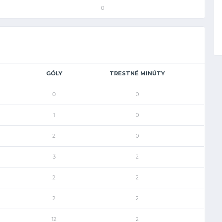
0
GÓLY
TRESTNÉ MINÚTY
0
0
1
0
2
0
3
2
2
2
2
2
12
2