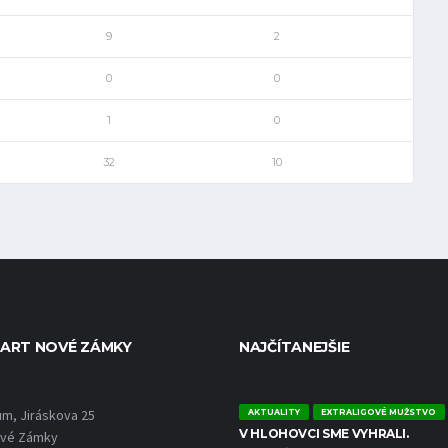
9
2
0
0
1
0
32
10
ART NOVÉ ZÁMKY
NAJČÍTANEJŠIE
um, Jiráskova 25
AKTUALITY
EXTRALIGOVÉ MUŽSTVO
V HLOHOVCI SME VYHRALI.
ové Zámky