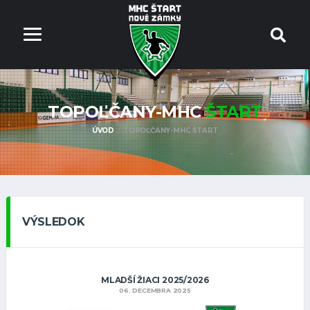
TOPOĽČANY-MHC
ŠTART
ÚVOD
TOPOĽČANY-MHC ŠTART
VÝSLEDOK
MLADŠÍ ŽIACI 2025/2026
06. DECEMBRA 2025