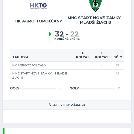
MHC ŠTART NOVÉ ZÁMKY –
HK AGRO TOPOĽČANY
MLADŠÍ ŽIACI B
32
-
22
KONEČNÉ SKÓRE
1.
2.
TABUĽKA
POLČAS
POLČAS
GÓLY
HK AGRO TOPOĽČANY
-
-
32
MHC ŠTART NOVÉ ZÁMKY – MLADŠÍ
-
-
22
ŽIACI B
GÓLY
0
GÓLY
0
ŠTATISTIKY ZÁPASU