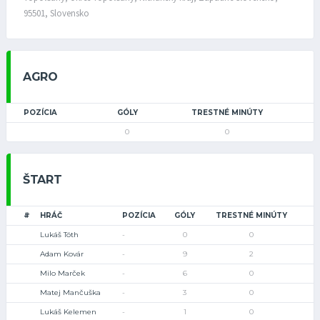
95501, Slovensko
AGRO
POZÍCIA
GÓLY
TRESTNÉ MINÚTY
0
0
ŠTART
#
HRÁČ
POZÍCIA
GÓLY
TRESTNÉ MINÚTY
Lukáš Tóth
-
0
0
Adam Kovár
-
9
2
Milo Marček
-
6
0
Matej Mančuška
-
3
0
Lukáš Kelemen
-
1
0