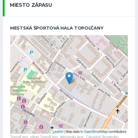
MIESTO ZÁPASU
MESTSKÁ ŠPORTOVÁ HALA TOPOĽČANY
Leaflet
| Map data ©
OpenStreetMap
contributors
Topoľčany, okres Topoľčany, Nitriansky kraj, Západné Slovensko,