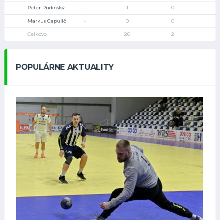
Peter Rudinský
-
1
0
Markus Capulič
-
0
0
Celkovo
20
2
POPULÁRNE AKTUALITY