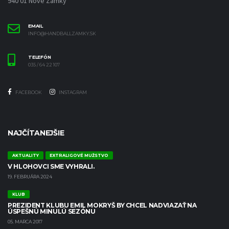
940 01 Nové Zámky
EMAIL
INFO@HANDBALLZAMKY.SK
TELEFÓN
035 / 64 22 107
FACEBOOK
INSTAGRAM
NAJČÍTANEJŠIE
AKTUALITY
EXTRALIGOVÉ MUŽSTVO
V HLOHOVCI SME VYHRALI.
19. FEBRUÁRA 2024
KLUB
PREZIDENT KLUBU EMIL MOKRYŠ BY CHCEL NADVIAZAŤ NA
ÚSPEŠNÚ MINULÚ SEZÓNU
05. MARCA 2017