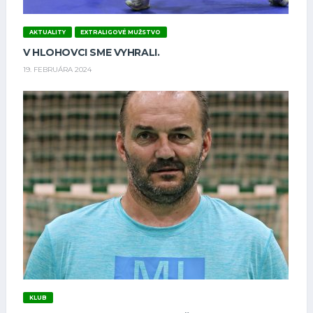
AKTUALITY
EXTRALIGOVÉ MUŽSTVO
V HLOHOVCI SME VYHRALI.
19. FEBRUÁRA 2024
KLUB