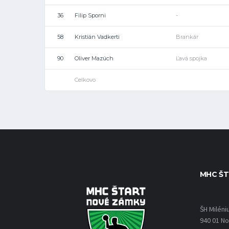
36
Filip Sporni
-
58
Kristián Vadkerti
Brankár
90
Oliver Mazúch
Ľavá spojka
Celkovo
MHC ŠT
ŠH Miléni
940 01 N