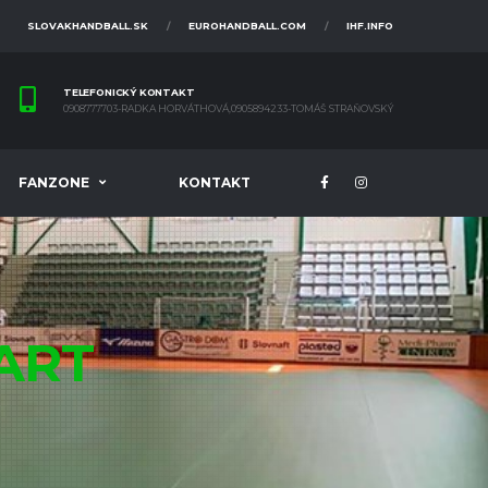
SLOVAKHANDBALL.SK
EUROHANDBALL.COM
IHF.INFO
TELEFONICKÝ KONTAKT
0908777703-RADKA HORVÁTHOVÁ,0905894233-TOMÁŠ STRAŇOVSKÝ
FANZONE
KONTAKT
ART