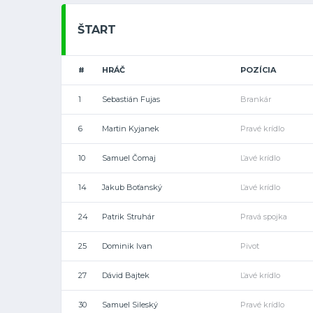
ŠTART
#
HRÁČ
POZÍCIA
1
Sebastián Fujas
Brankár
6
Martin Kyjanek
Pravé krídlo
10
Samuel Čomaj
Ľavé krídlo
14
Jakub Boťanský
Ľavé krídlo
24
Patrik Struhár
Pravá spojka
25
Dominik Ivan
Pivot
27
Dávid Bajtek
Ľavé krídlo
30
Samuel Sileský
Pravé krídlo