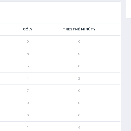
GÓLY
TRESTNÉ MINÚTY
0
0
8
0
3
0
4
2
7
0
0
0
0
0
1
4