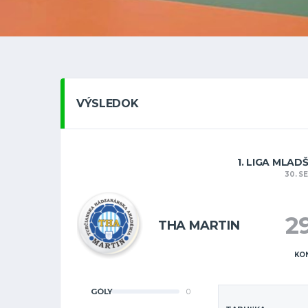
VÝSLEDOK
1. LIGA MLAD
30. S
2
THA MARTIN
KO
GÓLY
0