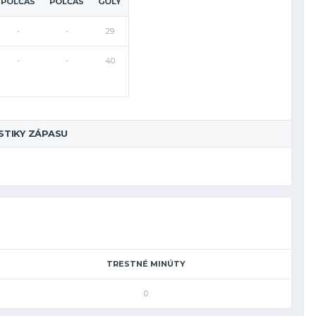
POLČAS
POLČAS
GÓLY
-
-
29
-
-
40
STIKY ZÁPASU
TRESTNÉ MINÚTY
0