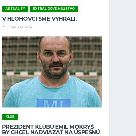
AKTUALITY
EXTRALIGOVÉ MUŽSTVO
V HLOHOVCI SME VYHRALI.
19. FEBRUÁRA 2024
KLUB
PREZIDENT KLUBU EMIL MOKRYŠ
BY CHCEL NADVIAZAŤ NA ÚSPEŠNÚ