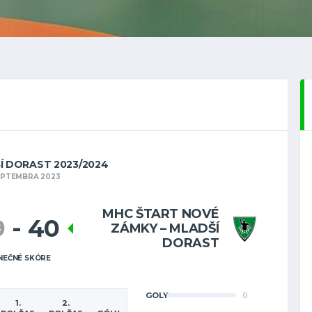
ŠÍ DORAST 2023/2024
EPTEMBRA 2023
MHC ŠTART NOVÉ
9
-
40
ZÁMKY – MLADŠÍ
DORAST
NEČNÉ SKÓRE
GÓLY
0
1.
2.