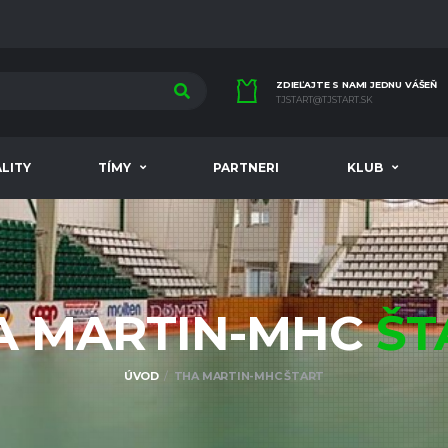
ZDIEĽAJTE S NAMI JEDNU VÁŠEŇ
TJSTART@TJSTART.SK
LITY
TÍMY
PARTNERI
KLUB
A MARTIN-MHC
ŠT
ÚVOD
THA MARTIN-MHC ŠTART