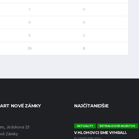
1
0
0
0
5
2
29
8
ART NOVÉ ZÁMKY
NAJČÍTANEJŠIE
um, Jiráskova 25
AKTUALITY
EXTRALIGOVÉ MUŽSTVO
V HLOHOVCI SME VYHRALI.
ové Zámky
19. FEBRUÁRA 2024