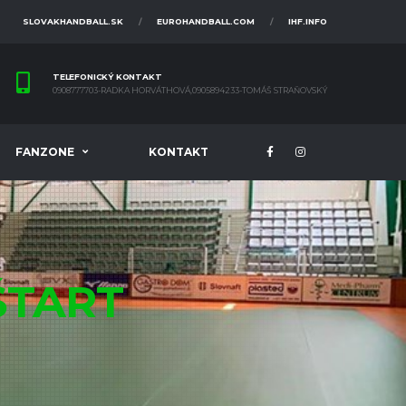
SLOVAKHANDBALL.SK
EUROHANDBALL.COM
IHF.INFO
TELEFONICKÝ KONTAKT
0908777703-RADKA HORVÁTHOVÁ,0905894233-TOMÁŠ STRAŇOVSKÝ
FANZONE
KONTAKT
ŠTART