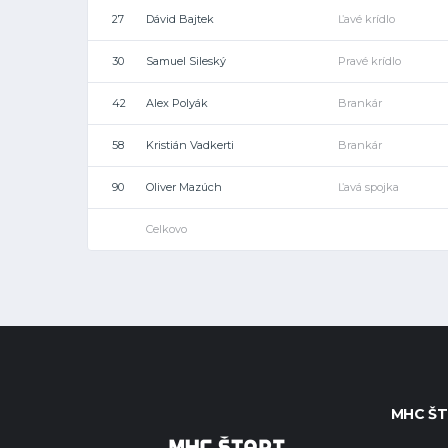
27
Dávid Bajtek
Ľavé krídlo
30
Samuel Sileský
Pravé krídlo
42
Alex Polyák
Brankár
58
Kristián Vadkerti
Brankár
90
Oliver Mazúch
Ľavá spojka
Celkovo
MHC ŠT