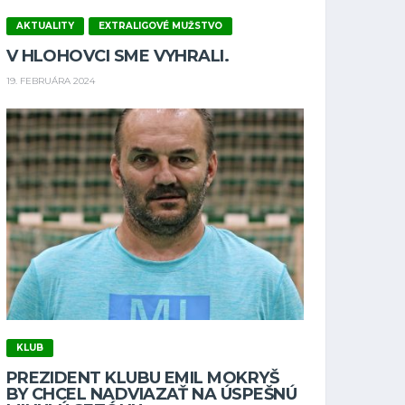
AKTUALITY
EXTRALIGOVÉ MUŽSTVO
V HLOHOVCI SME VYHRALI.
19. FEBRUÁRA 2024
KLUB
PREZIDENT KLUBU EMIL MOKRYŠ
BY CHCEL NADVIAZAŤ NA ÚSPEŠNÚ