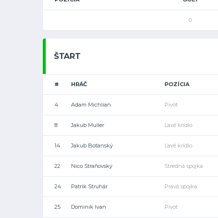
0
ŠTART
#
HRÁČ
POZÍCIA
4
Adam Michlian
Pivot
8
Jakub Muller
Ľavé krídlo
14
Jakub Boťanský
Ľavé krídlo
22
Nico Straňovský
Stredná spojka
24
Patrik Struhár
Pravá spojka
25
Dominik Ivan
Pivot