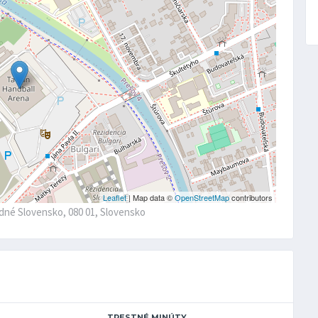
Leaflet
| Map data ©
OpenStreetMap
contributors
odné Slovensko, 080 01, Slovensko
TRESTNÉ MINÚTY