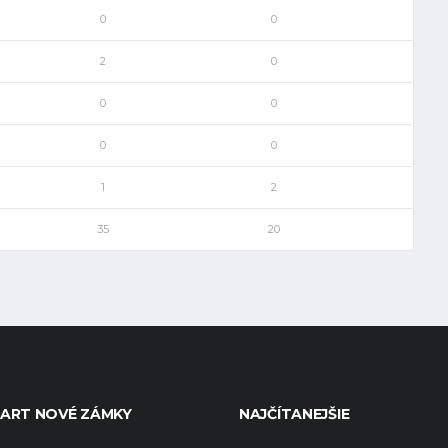
0
0
2
0
0
0
0
0
1
2
35
20
ART NOVÉ ZÁMKY
NAJČÍTANEJŠIE