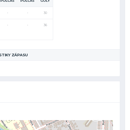
POLČAS
POLČAS
GÓLY
-
-
30
-
-
36
STIKY ZÁPASU