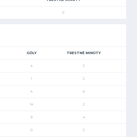
0
GÓLY
TRESTNÉ MINÚTY
4
2
1
2
4
6
14
2
9
4
0
2