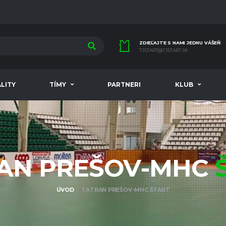
ZDIEĽAJTE S NAMI JEDNU VÁŠEŇ
TJSTART@TJSTART.SK
LITY
TÍMY
PARTNERI
KLUB
AN PREŠOV-MHC
ÚVOD
TATRAN PREŠOV-MHC ŠTART