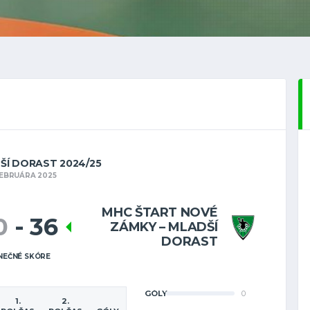
DŠÍ DORAST 2024/25
FEBRUÁRA 2025
MHC ŠTART NOVÉ
0
-
36
ZÁMKY – MLADŠÍ
DORAST
NEČNÉ SKÓRE
GÓLY
0
1.
2.