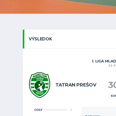
VÝSLEDOK
1. LIGA MLA
02. 
3
TATRAN PREŠOV
KO
GÓLY
0