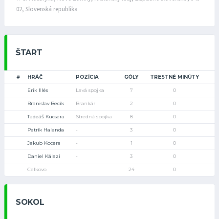
02, Slovenská republika
ŠTART
#
HRÁČ
POZÍCIA
GÓLY
TRESTNÉ MINÚTY
Erik Illés
Ľavá spojka
7
0
Branislav Becík
Brankár
2
0
Tadeáš Kucsera
Stredná spojka
8
0
Patrik Halanda
-
3
0
Jakub Kocera
-
1
0
Daniel Kálazi
-
3
0
Celkovo
24
0
SOKOL