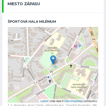
MIESTO ZÁPASU
ŠPORTOVÁ HALA MILÉNIUM
Leaflet
| Map data ©
OpenStreetMap
contributors
T. G. Masaryka, Nové Zámky, Nitriansky kraj, Západné Slovensko, 940