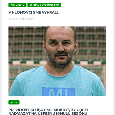
AKTUALITY
EXTRALIGOVÉ MUŽSTVO
V HLOHOVCI SME VYHRALI.
19. FEBRUÁRA 2024
KLUB
PREZIDENT KLUBU EMIL MOKRYŠ BY CHCEL
NADVIAZAŤ NA ÚSPEŠNÚ MINULÚ SEZÓNU