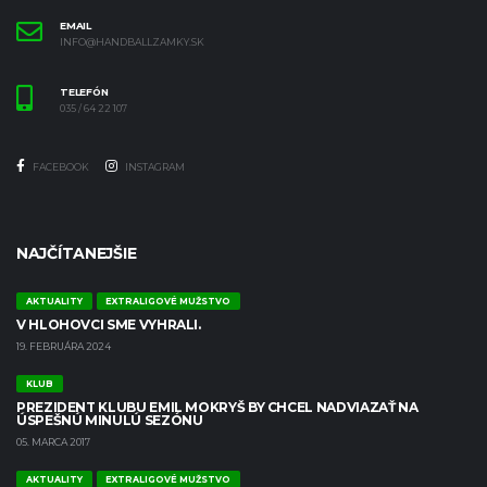
EMAIL
INFO@HANDBALLZAMKY.SK
TELEFÓN
035 / 64 22 107
FACEBOOK
INSTAGRAM
NAJČÍTANEJŠIE
AKTUALITY
EXTRALIGOVÉ MUŽSTVO
V HLOHOVCI SME VYHRALI.
19. FEBRUÁRA 2024
KLUB
PREZIDENT KLUBU EMIL MOKRYŠ BY CHCEL NADVIAZAŤ NA
ÚSPEŠNÚ MINULÚ SEZÓNU
05. MARCA 2017
AKTUALITY
EXTRALIGOVÉ MUŽSTVO