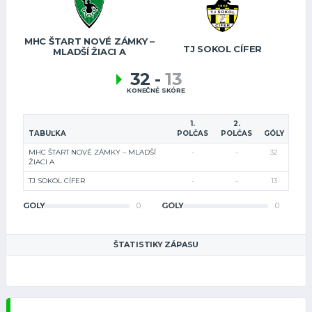
MHC ŠTART NOVÉ ZÁMKY –
TJ SOKOL CÍFER
MLADŠÍ ŽIACI A
32
-
13
KONEČNÉ SKÓRE
1.
2.
TABUĽKA
POLČAS
POLČAS
GÓLY
MHC ŠTART NOVÉ ZÁMKY – MLADŠÍ
-
-
32
ŽIACI A
TJ SOKOL CÍFER
-
-
13
GÓLY
0
GÓLY
0
ŠTATISTIKY ZÁPASU