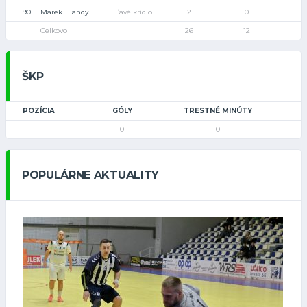
90
Marek Tilandy
Ľavé krídlo
2
0
Celkovo
26
12
ŠKP
POZÍCIA
GÓLY
TRESTNÉ MINÚTY
0
0
POPULÁRNE AKTUALITY