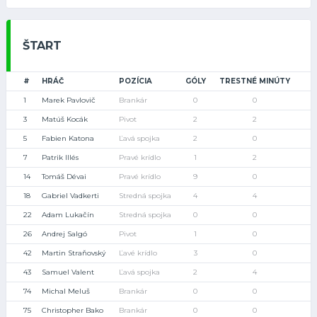
ŠTART
#
HRÁČ
POZÍCIA
GÓLY
TRESTNÉ MINÚTY
1
Marek Pavlovič
Brankár
0
0
3
Matúš Kocák
Pivot
2
2
5
Fabien Katona
Ľavá spojka
2
0
7
Patrik Illés
Pravé krídlo
1
2
14
Tomáš Dévai
Pravé krídlo
9
0
18
Gabriel Vadkerti
Stredná spojka
4
4
22
Adam Lukačín
Stredná spojka
0
0
26
Andrej Salgó
Pivot
1
0
42
Martin Straňovský
Ľavé krídlo
3
0
43
Samuel Valent
Ľavá spojka
2
4
74
Michal Meluš
Brankár
0
0
75
Christopher Bako
Brankár
0
0