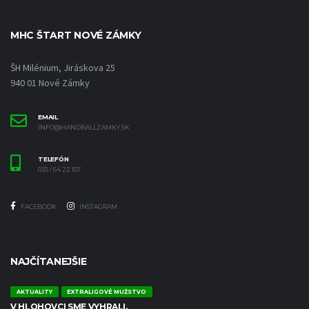
MHC ŠTART NOVÉ ZÁMKY
ŠH Milénium, Jiráskova 25
940 01 Nové Zámky
EMAIL
INFO@HANDBALLZAMKY.SK
TELEFÓN
035 / 64 22 107
FACEBOOK
INSTAGRAM
NAJČÍTANEJŠIE
AKTUALITY
EXTRALIGOVÉ MUŽSTVO
V HLOHOVCI SME VYHRALI.